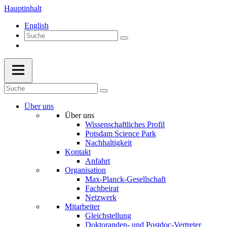
Hauptinhalt
English
Über uns
Über uns
Wissenschaftliches Profil
Potsdam Science Park
Nachhaltigkeit
Kontakt
Anfahrt
Organisation
Max-Planck-Gesellschaft
Fachbeirat
Netzwerk
Mitarbeiter
Gleichstellung
Doktoranden- und Postdoc-Vertreter