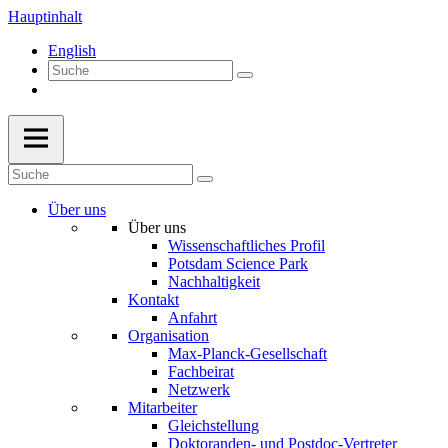
Hauptinhalt
English
Über uns
Über uns
Wissenschaftliches Profil
Potsdam Science Park
Nachhaltigkeit
Kontakt
Anfahrt
Organisation
Max-Planck-Gesellschaft
Fachbeirat
Netzwerk
Mitarbeiter
Gleichstellung
Doktoranden- und Postdoc-Vertreter