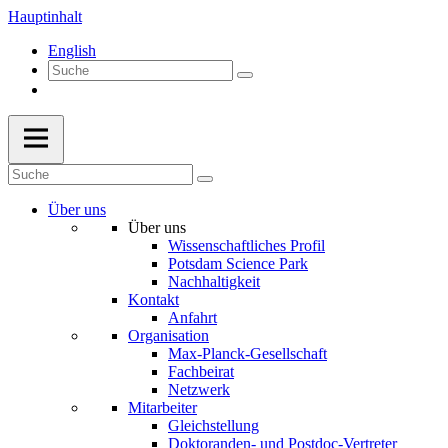
Hauptinhalt
English
Über uns
Über uns
Wissenschaftliches Profil
Potsdam Science Park
Nachhaltigkeit
Kontakt
Anfahrt
Organisation
Max-Planck-Gesellschaft
Fachbeirat
Netzwerk
Mitarbeiter
Gleichstellung
Doktoranden- und Postdoc-Vertreter