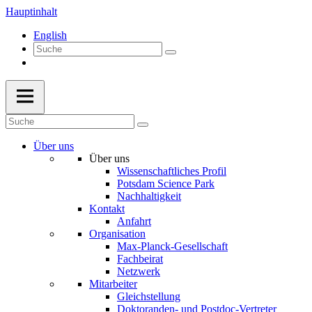
Hauptinhalt
English
Über uns
Über uns
Wissenschaftliches Profil
Potsdam Science Park
Nachhaltigkeit
Kontakt
Anfahrt
Organisation
Max-Planck-Gesellschaft
Fachbeirat
Netzwerk
Mitarbeiter
Gleichstellung
Doktoranden- und Postdoc-Vertreter