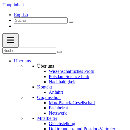
Hauptinhalt
English
Über uns
Über uns
Wissenschaftliches Profil
Potsdam Science Park
Nachhaltigkeit
Kontakt
Anfahrt
Organisation
Max-Planck-Gesellschaft
Fachbeirat
Netzwerk
Mitarbeiter
Gleichstellung
Doktoranden- und Postdoc-Vertreter