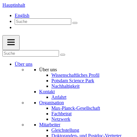
Hauptinhalt
English
Über uns
Über uns
Wissenschaftliches Profil
Potsdam Science Park
Nachhaltigkeit
Kontakt
Anfahrt
Organisation
Max-Planck-Gesellschaft
Fachbeirat
Netzwerk
Mitarbeiter
Gleichstellung
Doktoranden- und Postdoc-Vertreter