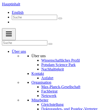
Hauptinhalt
English
Über uns
Über uns
Wissenschaftliches Profil
Potsdam Science Park
Nachhaltigkeit
Kontakt
Anfahrt
Organisation
Max-Planck-Gesellschaft
Fachbeirat
Netzwerk
Mitarbeiter
Gleichstellung
Doktoranden- und Postdoc-Vertreter