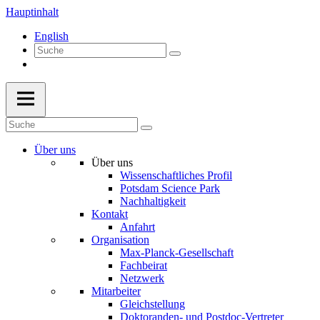
Hauptinhalt
English
Über uns
Über uns
Wissenschaftliches Profil
Potsdam Science Park
Nachhaltigkeit
Kontakt
Anfahrt
Organisation
Max-Planck-Gesellschaft
Fachbeirat
Netzwerk
Mitarbeiter
Gleichstellung
Doktoranden- und Postdoc-Vertreter