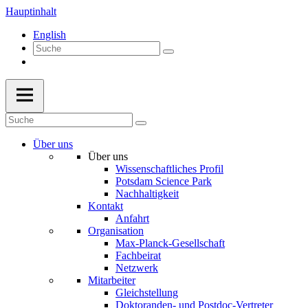
Hauptinhalt
English
Über uns
Über uns
Wissenschaftliches Profil
Potsdam Science Park
Nachhaltigkeit
Kontakt
Anfahrt
Organisation
Max-Planck-Gesellschaft
Fachbeirat
Netzwerk
Mitarbeiter
Gleichstellung
Doktoranden- und Postdoc-Vertreter