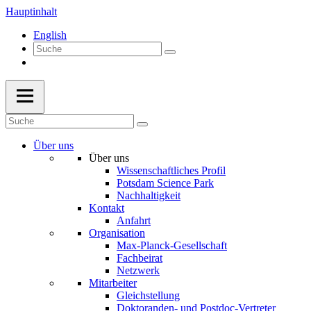
Hauptinhalt
English
Über uns
Über uns
Wissenschaftliches Profil
Potsdam Science Park
Nachhaltigkeit
Kontakt
Anfahrt
Organisation
Max-Planck-Gesellschaft
Fachbeirat
Netzwerk
Mitarbeiter
Gleichstellung
Doktoranden- und Postdoc-Vertreter