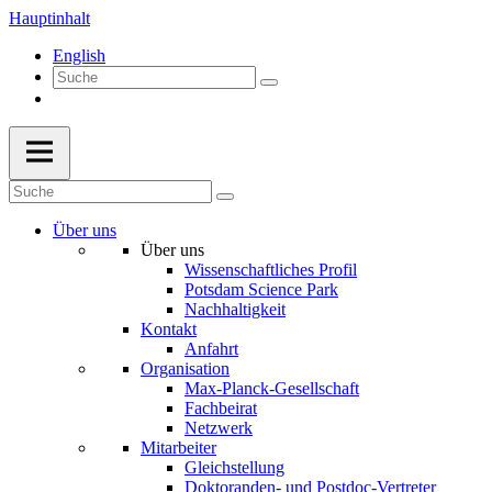
Hauptinhalt
English
Über uns
Über uns
Wissenschaftliches Profil
Potsdam Science Park
Nachhaltigkeit
Kontakt
Anfahrt
Organisation
Max-Planck-Gesellschaft
Fachbeirat
Netzwerk
Mitarbeiter
Gleichstellung
Doktoranden- und Postdoc-Vertreter