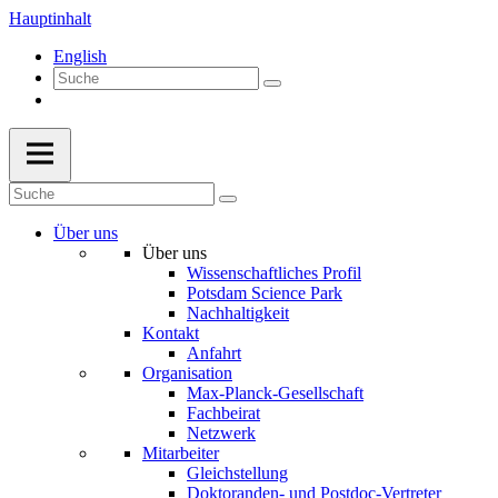
Hauptinhalt
English
Über uns
Über uns
Wissenschaftliches Profil
Potsdam Science Park
Nachhaltigkeit
Kontakt
Anfahrt
Organisation
Max-Planck-Gesellschaft
Fachbeirat
Netzwerk
Mitarbeiter
Gleichstellung
Doktoranden- und Postdoc-Vertreter