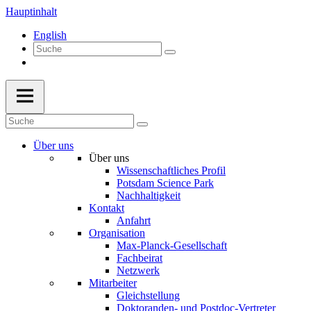
Hauptinhalt
English
Über uns
Über uns
Wissenschaftliches Profil
Potsdam Science Park
Nachhaltigkeit
Kontakt
Anfahrt
Organisation
Max-Planck-Gesellschaft
Fachbeirat
Netzwerk
Mitarbeiter
Gleichstellung
Doktoranden- und Postdoc-Vertreter