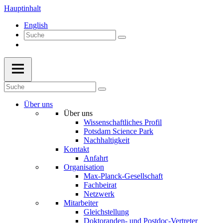
Hauptinhalt
English
Über uns
Über uns
Wissenschaftliches Profil
Potsdam Science Park
Nachhaltigkeit
Kontakt
Anfahrt
Organisation
Max-Planck-Gesellschaft
Fachbeirat
Netzwerk
Mitarbeiter
Gleichstellung
Doktoranden- und Postdoc-Vertreter