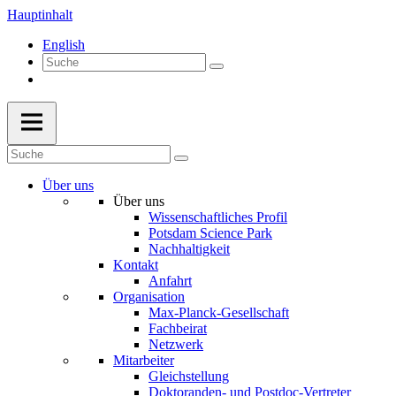
Hauptinhalt
English
Über uns
Über uns
Wissenschaftliches Profil
Potsdam Science Park
Nachhaltigkeit
Kontakt
Anfahrt
Organisation
Max-Planck-Gesellschaft
Fachbeirat
Netzwerk
Mitarbeiter
Gleichstellung
Doktoranden- und Postdoc-Vertreter