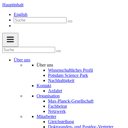
Hauptinhalt
English
Über uns
Über uns
Wissenschaftliches Profil
Potsdam Science Park
Nachhaltigkeit
Kontakt
Anfahrt
Organisation
Max-Planck-Gesellschaft
Fachbeirat
Netzwerk
Mitarbeiter
Gleichstellung
Doktoranden- und Postdoc-Vertreter