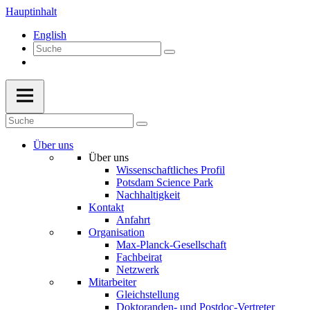
Hauptinhalt
English
Über uns
Über uns
Wissenschaftliches Profil
Potsdam Science Park
Nachhaltigkeit
Kontakt
Anfahrt
Organisation
Max-Planck-Gesellschaft
Fachbeirat
Netzwerk
Mitarbeiter
Gleichstellung
Doktoranden- und Postdoc-Vertreter