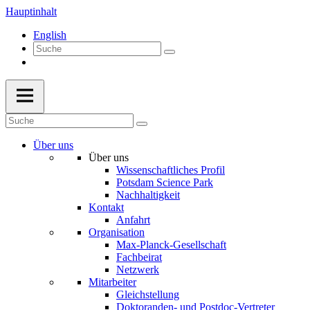
Hauptinhalt
English
Über uns
Über uns
Wissenschaftliches Profil
Potsdam Science Park
Nachhaltigkeit
Kontakt
Anfahrt
Organisation
Max-Planck-Gesellschaft
Fachbeirat
Netzwerk
Mitarbeiter
Gleichstellung
Doktoranden- und Postdoc-Vertreter