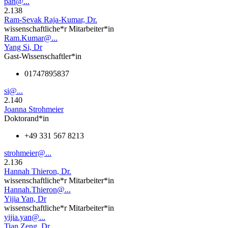
pan@...
2.138
Ram-Sevak Raja-Kumar, Dr.
wissenschaftliche*r Mitarbeiter*in
Ram.Kumar@...
Yang Si, Dr
Gast-Wissenschaftler*in
01747895837
si@...
2.140
Joanna Strohmeier
Doktorand*in
+49 331 567 8213
strohmeier@...
2.136
Hannah Thieron, Dr.
wissenschaftliche*r Mitarbeiter*in
Hannah.Thieron@...
Yijia Yan, Dr
wissenschaftliche*r Mitarbeiter*in
yijia.yan@...
Tian Zeng, Dr.