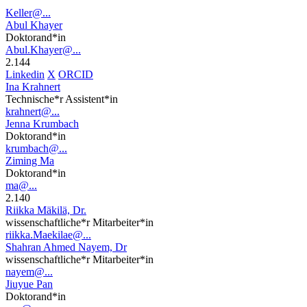
Keller@...
Abul Khayer
Doktorand*in
Abul.Khayer@...
2.144
Linkedin
X
ORCID
Ina Krahnert
Technische*r Assistent*in
krahnert@...
Jenna Krumbach
Doktorand*in
krumbach@...
Ziming Ma
Doktorand*in
ma@...
2.140
Riikka Mäkilä, Dr.
wissenschaftliche*r Mitarbeiter*in
riikka.Maekilae@...
Shahran Ahmed Nayem, Dr
wissenschaftliche*r Mitarbeiter*in
nayem@...
Jiuyue Pan
Doktorand*in