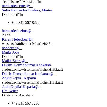
Technische*r Assistent*in
hernandezcortes@...
Sofia Hernandez Luelmo, Master
Doktorand*in
+49 331 567-8222
hernandezluelmo@...
2.144
Karen Hobecker, Dr.
wissenschaftliche*r Mitarbeiter*in
hobecker@...
Maike Joos
Doktorand*in
Maike.Zuern@...
Diksha Hemantkumar Kankaran
studentische/wissenschaftliche Hilfskraft
DikshaHemantkumar.Kankaran@...
Ankit Gopilal Kapasia
studentische/wissenschaftliche Hilfskraft
AnkitGopilal.Kapasia@...
Uta Keller
Direktions-Assistenz
+49 331 567 8200