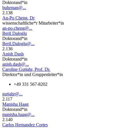
Doktorand*in
buhrman@...
2.138
An-Po Cheng, Dr
wissenschaftliche*r Mitarbeiter*in
an-po.cheng@...
Beril Daloglu
Doktorand*in
Beril.Daloglu@...
2.136
Anish Dash
Doktorand*in
anish.dash@...
Caroline Gutjahr, Prof. Dr.
Direktor*in und Gruppenleiter*in
+49 331 567-8202
gutjahr@...
2.117
Manisha Haag
Doktorand*in
manisha.haag@...
2.140
Carlos Hernandez Cortes