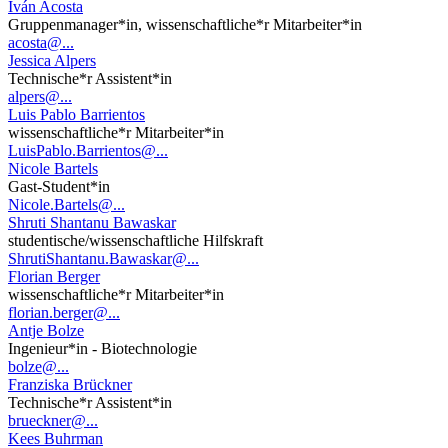
Iván Acosta
Gruppenmanager*in, wissenschaftliche*r Mitarbeiter*in
acosta@...
Jessica Alpers
Technische*r Assistent*in
alpers@...
Luis Pablo Barrientos
wissenschaftliche*r Mitarbeiter*in
LuisPablo.Barrientos@...
Nicole Bartels
Gast-Student*in
Nicole.Bartels@...
Shruti Shantanu Bawaskar
studentische/wissenschaftliche Hilfskraft
ShrutiShantanu.Bawaskar@...
Florian Berger
wissenschaftliche*r Mitarbeiter*in
florian.berger@...
Antje Bolze
Ingenieur*in - Biotechnologie
bolze@...
Franziska Brückner
Technische*r Assistent*in
brueckner@...
Kees Buhrman