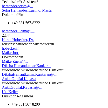
Technische*r Assistent*in
hernandezcortes@...
Sofia Hernandez Luelmo, Master
Doktorand*in
+49 331 567-8222
hernandezluelmo@...
2.144
Karen Hobecker, Dr.
wissenschaftliche*r Mitarbeiter*in
hobecker@...
Maike Joos
Doktorand*in
Maike.Zuern@...
Diksha Hemantkumar Kankaran
studentische/wissenschaftliche Hilfskraft
DikshaHemantkumar.Kankaran@...
Ankit Gopilal Kapasia
studentische/wissenschaftliche Hilfskraft
AnkitGopilal.Kapasia@...
Uta Keller
Direktions-Assistenz
+49 331 567 8200