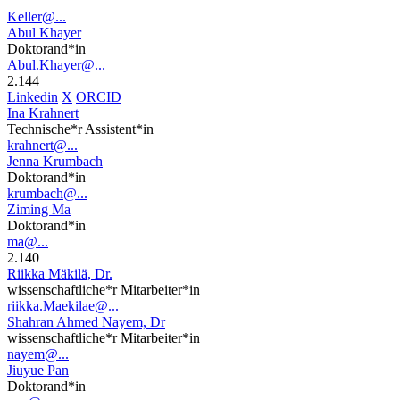
Keller@...
Abul Khayer
Doktorand*in
Abul.Khayer@...
2.144
Linkedin
X
ORCID
Ina Krahnert
Technische*r Assistent*in
krahnert@...
Jenna Krumbach
Doktorand*in
krumbach@...
Ziming Ma
Doktorand*in
ma@...
2.140
Riikka Mäkilä, Dr.
wissenschaftliche*r Mitarbeiter*in
riikka.Maekilae@...
Shahran Ahmed Nayem, Dr
wissenschaftliche*r Mitarbeiter*in
nayem@...
Jiuyue Pan
Doktorand*in