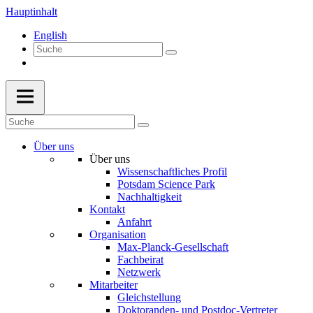
Hauptinhalt
English
Über uns
Über uns
Wissenschaftliches Profil
Potsdam Science Park
Nachhaltigkeit
Kontakt
Anfahrt
Organisation
Max-Planck-Gesellschaft
Fachbeirat
Netzwerk
Mitarbeiter
Gleichstellung
Doktoranden- und Postdoc-Vertreter