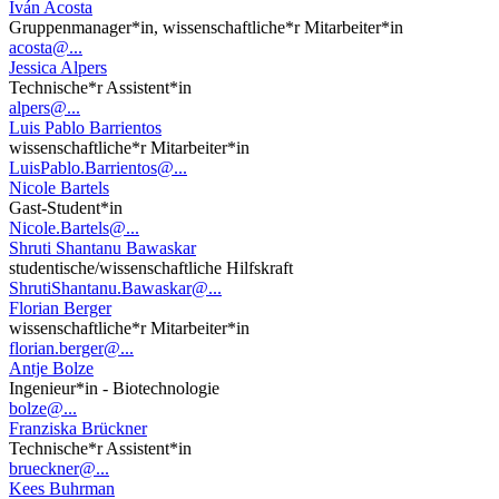
Iván Acosta
Gruppenmanager*in, wissenschaftliche*r Mitarbeiter*in
acosta@...
Jessica Alpers
Technische*r Assistent*in
alpers@...
Luis Pablo Barrientos
wissenschaftliche*r Mitarbeiter*in
LuisPablo.Barrientos@...
Nicole Bartels
Gast-Student*in
Nicole.Bartels@...
Shruti Shantanu Bawaskar
studentische/wissenschaftliche Hilfskraft
ShrutiShantanu.Bawaskar@...
Florian Berger
wissenschaftliche*r Mitarbeiter*in
florian.berger@...
Antje Bolze
Ingenieur*in - Biotechnologie
bolze@...
Franziska Brückner
Technische*r Assistent*in
brueckner@...
Kees Buhrman