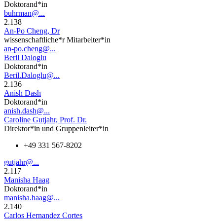
Doktorand*in
buhrman@...
2.138
An-Po Cheng, Dr
wissenschaftliche*r Mitarbeiter*in
an-po.cheng@...
Beril Daloglu
Doktorand*in
Beril.Daloglu@...
2.136
Anish Dash
Doktorand*in
anish.dash@...
Caroline Gutjahr, Prof. Dr.
Direktor*in und Gruppenleiter*in
+49 331 567-8202
gutjahr@...
2.117
Manisha Haag
Doktorand*in
manisha.haag@...
2.140
Carlos Hernandez Cortes