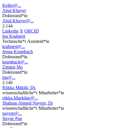
Keller@...
Abul Khayer
Doktorand*in
Abul.Khayer@...
2.144
Linkedin
X
ORCID
Ina Krahnert
Technische*r Assistent*in
krahnert@...
Jenna Krumbach
Doktorand*in
krumbach@...
Ziming Ma
Doktorand*in
ma@...
2.140
Riikka Mäkilä, Dr.
wissenschaftliche*r Mitarbeiter*in
riikka.Maekilae@...
Shahran Ahmed Nayem, Dr
wissenschaftliche*r Mitarbeiter*in
nayem@...
Jiuyue Pan
Doktorand*in