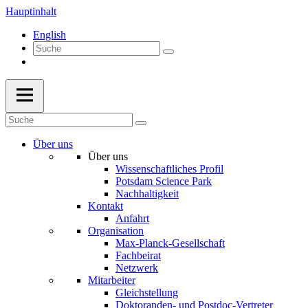
Hauptinhalt
English
Über uns
Über uns
Wissenschaftliches Profil
Potsdam Science Park
Nachhaltigkeit
Kontakt
Anfahrt
Organisation
Max-Planck-Gesellschaft
Fachbeirat
Netzwerk
Mitarbeiter
Gleichstellung
Doktoranden- und Postdoc-Vertreter