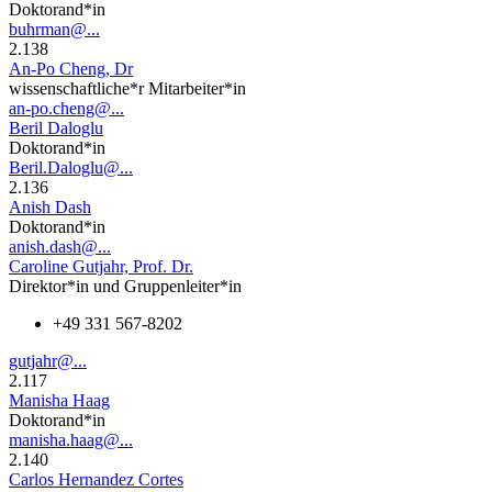
Doktorand*in
buhrman@...
2.138
An-Po Cheng, Dr
wissenschaftliche*r Mitarbeiter*in
an-po.cheng@...
Beril Daloglu
Doktorand*in
Beril.Daloglu@...
2.136
Anish Dash
Doktorand*in
anish.dash@...
Caroline Gutjahr, Prof. Dr.
Direktor*in und Gruppenleiter*in
+49 331 567-8202
gutjahr@...
2.117
Manisha Haag
Doktorand*in
manisha.haag@...
2.140
Carlos Hernandez Cortes