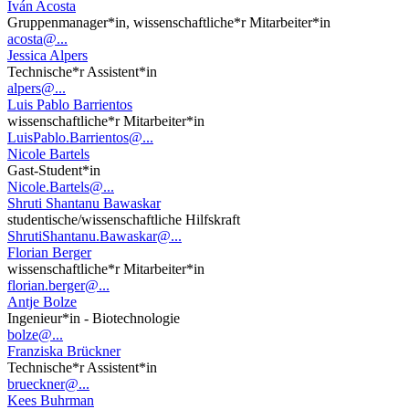
Iván Acosta
Gruppenmanager*in, wissenschaftliche*r Mitarbeiter*in
acosta@...
Jessica Alpers
Technische*r Assistent*in
alpers@...
Luis Pablo Barrientos
wissenschaftliche*r Mitarbeiter*in
LuisPablo.Barrientos@...
Nicole Bartels
Gast-Student*in
Nicole.Bartels@...
Shruti Shantanu Bawaskar
studentische/wissenschaftliche Hilfskraft
ShrutiShantanu.Bawaskar@...
Florian Berger
wissenschaftliche*r Mitarbeiter*in
florian.berger@...
Antje Bolze
Ingenieur*in - Biotechnologie
bolze@...
Franziska Brückner
Technische*r Assistent*in
brueckner@...
Kees Buhrman