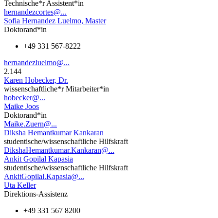
Technische*r Assistent*in
hernandezcortes@...
Sofia Hernandez Luelmo, Master
Doktorand*in
+49 331 567-8222
hernandezluelmo@...
2.144
Karen Hobecker, Dr.
wissenschaftliche*r Mitarbeiter*in
hobecker@...
Maike Joos
Doktorand*in
Maike.Zuern@...
Diksha Hemantkumar Kankaran
studentische/wissenschaftliche Hilfskraft
DikshaHemantkumar.Kankaran@...
Ankit Gopilal Kapasia
studentische/wissenschaftliche Hilfskraft
AnkitGopilal.Kapasia@...
Uta Keller
Direktions-Assistenz
+49 331 567 8200