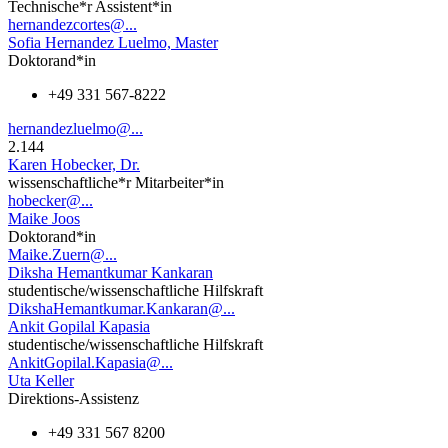
Technische*r Assistent*in
hernandezcortes@...
Sofia Hernandez Luelmo, Master
Doktorand*in
+49 331 567-8222
hernandezluelmo@...
2.144
Karen Hobecker, Dr.
wissenschaftliche*r Mitarbeiter*in
hobecker@...
Maike Joos
Doktorand*in
Maike.Zuern@...
Diksha Hemantkumar Kankaran
studentische/wissenschaftliche Hilfskraft
DikshaHemantkumar.Kankaran@...
Ankit Gopilal Kapasia
studentische/wissenschaftliche Hilfskraft
AnkitGopilal.Kapasia@...
Uta Keller
Direktions-Assistenz
+49 331 567 8200