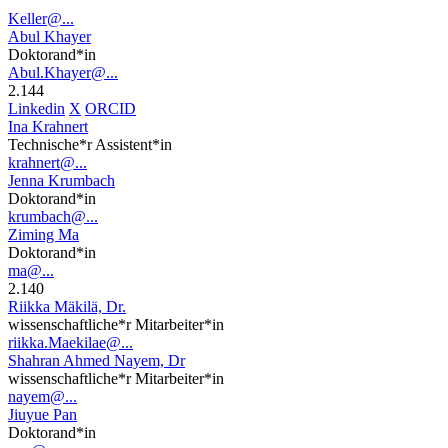
Keller@...
Abul Khayer
Doktorand*in
Abul.Khayer@...
2.144
Linkedin
X
ORCID
Ina Krahnert
Technische*r Assistent*in
krahnert@...
Jenna Krumbach
Doktorand*in
krumbach@...
Ziming Ma
Doktorand*in
ma@...
2.140
Riikka Mäkilä, Dr.
wissenschaftliche*r Mitarbeiter*in
riikka.Maekilae@...
Shahran Ahmed Nayem, Dr
wissenschaftliche*r Mitarbeiter*in
nayem@...
Jiuyue Pan
Doktorand*in