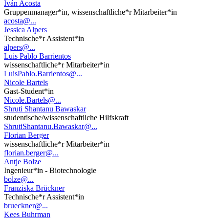
Iván Acosta
Gruppenmanager*in, wissenschaftliche*r Mitarbeiter*in
acosta@...
Jessica Alpers
Technische*r Assistent*in
alpers@...
Luis Pablo Barrientos
wissenschaftliche*r Mitarbeiter*in
LuisPablo.Barrientos@...
Nicole Bartels
Gast-Student*in
Nicole.Bartels@...
Shruti Shantanu Bawaskar
studentische/wissenschaftliche Hilfskraft
ShrutiShantanu.Bawaskar@...
Florian Berger
wissenschaftliche*r Mitarbeiter*in
florian.berger@...
Antje Bolze
Ingenieur*in - Biotechnologie
bolze@...
Franziska Brückner
Technische*r Assistent*in
brueckner@...
Kees Buhrman