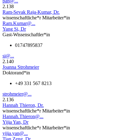
pan@...
2.138
Ram-Sevak Raja-Kumar, Dr.
wissenschaftliche*r Mitarbeiter*in
Ram.Kumar@...
Yang Si, Dr
Gast-Wissenschaftler*in
01747895837
si@...
2.140
Joanna Strohmeier
Doktorand*in
+49 331 567 8213
strohmeier@...
2.136
Hannah Thieron, Dr.
wissenschaftliche*r Mitarbeiter*in
Hannah.Thieron@...
Yijia Yan, Dr
wissenschaftliche*r Mitarbeiter*in
yijia.yan@...
Tian Zeng, Dr.