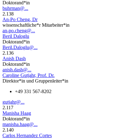
Doktorand*in
buhrman@...
2.138
An-Po Cheng, Dr
wissenschaftliche*r Mitarbeiter*in
an-po.cheng@...
Beril Daloglu
Doktorand*in
Beril.Daloglu@...
2.136
Anish Dash
Doktorand*in
anish.dash@...
Caroline Gutjahr, Prof. Dr.
Direktor*in und Gruppenleiter*in
+49 331 567-8202
gutjahr@...
2.117
Manisha Haag
Doktorand*in
manisha.haag@...
2.140
Carlos Hernandez Cortes