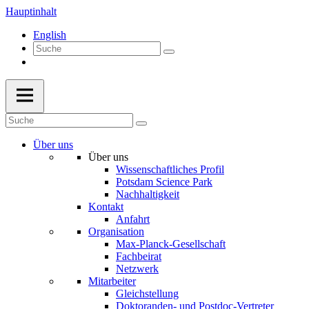
Hauptinhalt
English
Über uns
Über uns
Wissenschaftliches Profil
Potsdam Science Park
Nachhaltigkeit
Kontakt
Anfahrt
Organisation
Max-Planck-Gesellschaft
Fachbeirat
Netzwerk
Mitarbeiter
Gleichstellung
Doktoranden- und Postdoc-Vertreter