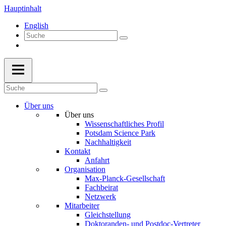
Hauptinhalt
English
Über uns
Über uns
Wissenschaftliches Profil
Potsdam Science Park
Nachhaltigkeit
Kontakt
Anfahrt
Organisation
Max-Planck-Gesellschaft
Fachbeirat
Netzwerk
Mitarbeiter
Gleichstellung
Doktoranden- und Postdoc-Vertreter