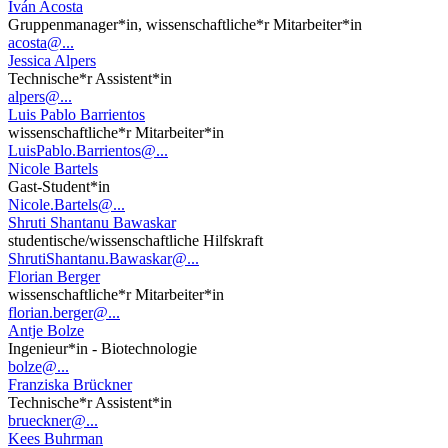
Iván Acosta
Gruppenmanager*in, wissenschaftliche*r Mitarbeiter*in
acosta@...
Jessica Alpers
Technische*r Assistent*in
alpers@...
Luis Pablo Barrientos
wissenschaftliche*r Mitarbeiter*in
LuisPablo.Barrientos@...
Nicole Bartels
Gast-Student*in
Nicole.Bartels@...
Shruti Shantanu Bawaskar
studentische/wissenschaftliche Hilfskraft
ShrutiShantanu.Bawaskar@...
Florian Berger
wissenschaftliche*r Mitarbeiter*in
florian.berger@...
Antje Bolze
Ingenieur*in - Biotechnologie
bolze@...
Franziska Brückner
Technische*r Assistent*in
brueckner@...
Kees Buhrman