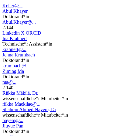
Keller@...
Abul Khayer
Doktorand*in
Abul.Khayer@...
2.144
Linkedin
X
ORCID
Ina Krahnert
Technische*r Assistent*in
krahnert@...
Jenna Krumbach
Doktorand*in
krumbach@...
Ziming Ma
Doktorand*in
ma@...
2.140
Riikka Mäkilä, Dr.
wissenschaftliche*r Mitarbeiter*in
riikka.Maekilae@...
Shahran Ahmed Nayem, Dr
wissenschaftliche*r Mitarbeiter*in
nayem@...
Jiuyue Pan
Doktorand*in