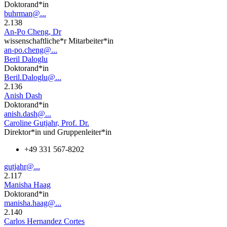
Doktorand*in
buhrman@...
2.138
An-Po Cheng, Dr
wissenschaftliche*r Mitarbeiter*in
an-po.cheng@...
Beril Daloglu
Doktorand*in
Beril.Daloglu@...
2.136
Anish Dash
Doktorand*in
anish.dash@...
Caroline Gutjahr, Prof. Dr.
Direktor*in und Gruppenleiter*in
+49 331 567-8202
gutjahr@...
2.117
Manisha Haag
Doktorand*in
manisha.haag@...
2.140
Carlos Hernandez Cortes