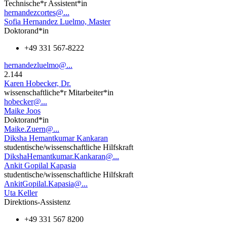
Technische*r Assistent*in
hernandezcortes@...
Sofia Hernandez Luelmo, Master
Doktorand*in
+49 331 567-8222
hernandezluelmo@...
2.144
Karen Hobecker, Dr.
wissenschaftliche*r Mitarbeiter*in
hobecker@...
Maike Joos
Doktorand*in
Maike.Zuern@...
Diksha Hemantkumar Kankaran
studentische/wissenschaftliche Hilfskraft
DikshaHemantkumar.Kankaran@...
Ankit Gopilal Kapasia
studentische/wissenschaftliche Hilfskraft
AnkitGopilal.Kapasia@...
Uta Keller
Direktions-Assistenz
+49 331 567 8200