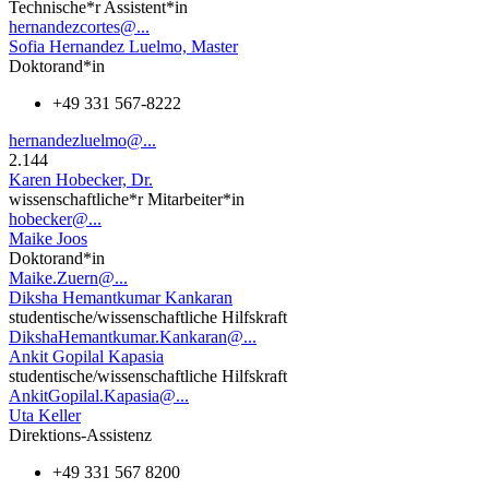
Technische*r Assistent*in
hernandezcortes@...
Sofia Hernandez Luelmo, Master
Doktorand*in
+49 331 567-8222
hernandezluelmo@...
2.144
Karen Hobecker, Dr.
wissenschaftliche*r Mitarbeiter*in
hobecker@...
Maike Joos
Doktorand*in
Maike.Zuern@...
Diksha Hemantkumar Kankaran
studentische/wissenschaftliche Hilfskraft
DikshaHemantkumar.Kankaran@...
Ankit Gopilal Kapasia
studentische/wissenschaftliche Hilfskraft
AnkitGopilal.Kapasia@...
Uta Keller
Direktions-Assistenz
+49 331 567 8200