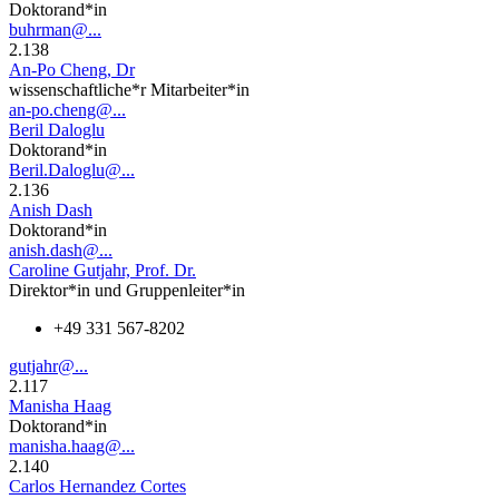
Doktorand*in
buhrman@...
2.138
An-Po Cheng, Dr
wissenschaftliche*r Mitarbeiter*in
an-po.cheng@...
Beril Daloglu
Doktorand*in
Beril.Daloglu@...
2.136
Anish Dash
Doktorand*in
anish.dash@...
Caroline Gutjahr, Prof. Dr.
Direktor*in und Gruppenleiter*in
+49 331 567-8202
gutjahr@...
2.117
Manisha Haag
Doktorand*in
manisha.haag@...
2.140
Carlos Hernandez Cortes