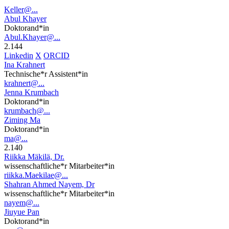
Keller@...
Abul Khayer
Doktorand*in
Abul.Khayer@...
2.144
Linkedin
X
ORCID
Ina Krahnert
Technische*r Assistent*in
krahnert@...
Jenna Krumbach
Doktorand*in
krumbach@...
Ziming Ma
Doktorand*in
ma@...
2.140
Riikka Mäkilä, Dr.
wissenschaftliche*r Mitarbeiter*in
riikka.Maekilae@...
Shahran Ahmed Nayem, Dr
wissenschaftliche*r Mitarbeiter*in
nayem@...
Jiuyue Pan
Doktorand*in