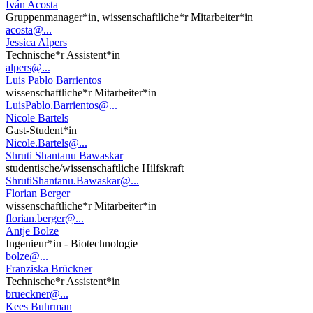
Iván Acosta
Gruppenmanager*in, wissenschaftliche*r Mitarbeiter*in
acosta@...
Jessica Alpers
Technische*r Assistent*in
alpers@...
Luis Pablo Barrientos
wissenschaftliche*r Mitarbeiter*in
LuisPablo.Barrientos@...
Nicole Bartels
Gast-Student*in
Nicole.Bartels@...
Shruti Shantanu Bawaskar
studentische/wissenschaftliche Hilfskraft
ShrutiShantanu.Bawaskar@...
Florian Berger
wissenschaftliche*r Mitarbeiter*in
florian.berger@...
Antje Bolze
Ingenieur*in - Biotechnologie
bolze@...
Franziska Brückner
Technische*r Assistent*in
brueckner@...
Kees Buhrman