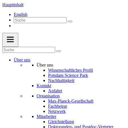
Hauptinhalt
English
Über uns
Über uns
Wissenschaftliches Profil
Potsdam Science Park
Nachhaltigkeit
Kontakt
Anfahrt
Organisation
Max-Planck-Gesellschaft
Fachbeirat
Netzwerk
Mitarbeiter
Gleichstellung
Doktoranden- und Postdoc-Vertreter