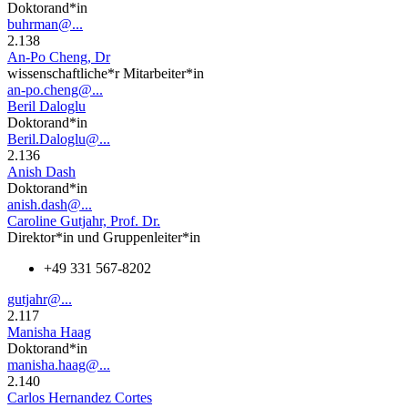
Doktorand*in
buhrman@...
2.138
An-Po Cheng, Dr
wissenschaftliche*r Mitarbeiter*in
an-po.cheng@...
Beril Daloglu
Doktorand*in
Beril.Daloglu@...
2.136
Anish Dash
Doktorand*in
anish.dash@...
Caroline Gutjahr, Prof. Dr.
Direktor*in und Gruppenleiter*in
+49 331 567-8202
gutjahr@...
2.117
Manisha Haag
Doktorand*in
manisha.haag@...
2.140
Carlos Hernandez Cortes