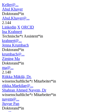
Keller@...
Abul Khayer
Doktorand*in
Abul.Khayer@...
2.144
Linkedin
X
ORCID
Ina Krahnert
Technische*r Assistent*in
krahnert@...
Jenna Krumbach
Doktorand*in
krumbach@...
Ziming Ma
Doktorand*in
ma@...
2.140
Riikka Mäkilä, Dr.
wissenschaftliche*r Mitarbeiter*in
riikka.Maekilae@...
Shahran Ahmed Nayem, Dr
wissenschaftliche*r Mitarbeiter*in
nayem@...
Jiuyue Pan
Doktorand*in