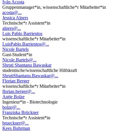
Iván Acosta
Gruppenmanager*in, wissenschaftliche*r Mitarbeiter*in
acosta@...
Jessica Alpers
Technische*r Assistent*in
alpers@...
Luis Pablo Barrientos
wissenschaftliche*r Mitarbeiter*in
LuisPablo.Barrientos@...
Nicole Bartels
Gast-Student*in
Nicole.Bartels@...
Shruti Shantanu Bawaskar
studentische/wissenschaftliche Hilfskraft
ShrutiShantanu.Bawaskar@...
Florian Berger
wissenschaftliche*r Mitarbeiter*in
florian.berger@...
Antje Bolze
Ingenieur*in - Biotechnologie
bolze@...
Franziska Brückner
Technische*r Assistent*in
brueckner@...
Kees Buhrman