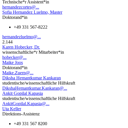
Technische*r Assistent*in
hernandezcortes@...
Sofia Hernandez Luelmo, Master
Doktorand*in
+49 331 567-8222
hernandezluelmo@...
2.144
Karen Hobecker, Dr.
wissenschaftliche*r Mitarbeiter*in
hobecker@...
Maike Joos
Doktorand*in
Maike.Zuern@...
Diksha Hemantkumar Kankaran
studentische/wissenschaftliche Hilfskraft
DikshaHemantkumar.Kankaran@...
Ankit Gopilal Kapasia
studentische/wissenschaftliche Hilfskraft
AnkitGopilal.Kapasia@...
Uta Keller
Direktions-Assistenz
+49 331 567 8200