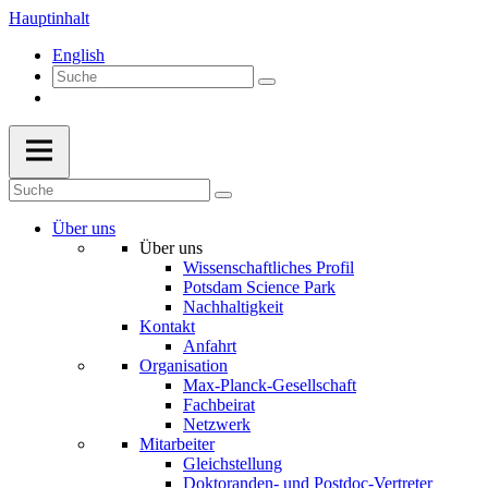
Hauptinhalt
English
Über uns
Über uns
Wissenschaftliches Profil
Potsdam Science Park
Nachhaltigkeit
Kontakt
Anfahrt
Organisation
Max-Planck-Gesellschaft
Fachbeirat
Netzwerk
Mitarbeiter
Gleichstellung
Doktoranden- und Postdoc-Vertreter