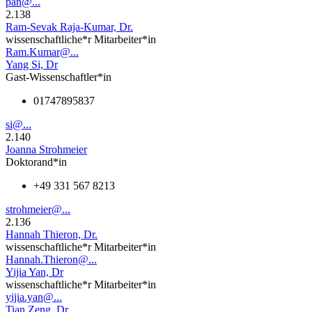
pan@...
2.138
Ram-Sevak Raja-Kumar, Dr.
wissenschaftliche*r Mitarbeiter*in
Ram.Kumar@...
Yang Si, Dr
Gast-Wissenschaftler*in
01747895837
si@...
2.140
Joanna Strohmeier
Doktorand*in
+49 331 567 8213
strohmeier@...
2.136
Hannah Thieron, Dr.
wissenschaftliche*r Mitarbeiter*in
Hannah.Thieron@...
Yijia Yan, Dr
wissenschaftliche*r Mitarbeiter*in
yijia.yan@...
Tian Zeng, Dr.