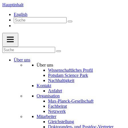
Hauptinhalt
English
Über uns
Über uns
Wissenschaftliches Profil
Potsdam Science Park
Nachhaltigkeit
Kontakt
Anfahrt
Organisation
Max-Planck-Gesellschaft
Fachbeirat
Netzwerk
Mitarbeiter
Gleichstellung
Doktoranden- und Postdoc-Vertreter