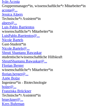
Iván Acosta
Gruppenmanager*in, wissenschaftliche*r Mitarbeiter*in
acosta@...
Jessica Alpers
Technische*r Assistent*in
alpers@...
Luis Pablo Barrientos
wissenschaftliche*r Mitarbeiter*in
LuisPablo.Barrientos@...
Nicole Bartels
Gast-Student*in
Nicole.Bartels@...
Shruti Shantanu Bawaskar
studentische/wissenschaftliche Hilfskraft
ShrutiShantanu.Bawaskar@...
Florian Berger
wissenschaftliche*r Mitarbeiter*in
florian.berger@...
Antje Bolze
Ingenieur*in - Biotechnologie
bolze@...
Franziska Brückner
Technische*r Assistent*in
brueckner@...
Kees Buhrman