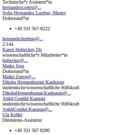
Technische*r Assistent*in
hernandezcortes@...
Sofia Hernandez Luelmo, Master
Doktorand*in
+49 331 567-8222
hernandezluelmo@...
2.144
Karen Hobecker, Dr.
wissenschaftliche*r Mitarbeiter*in
hobecker@...
Maike Joos
Doktorand*in
Maike.Zuern@...
Diksha Hemantkumar Kankaran
studentische/wissenschaftliche Hilfskraft
DikshaHemantkumar.Kankaran@...
Ankit Gopilal Kapasia
studentische/wissenschaftliche Hilfskraft
AnkitGopilal.Kapasia@...
Uta Keller
Direktions-Assistenz
+49 331 567 8200