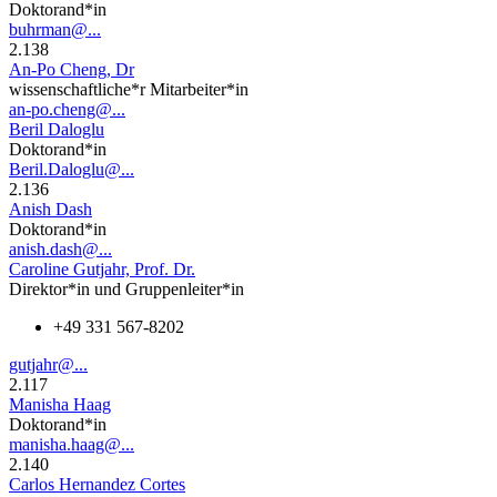
Doktorand*in
buhrman@...
2.138
An-Po Cheng, Dr
wissenschaftliche*r Mitarbeiter*in
an-po.cheng@...
Beril Daloglu
Doktorand*in
Beril.Daloglu@...
2.136
Anish Dash
Doktorand*in
anish.dash@...
Caroline Gutjahr, Prof. Dr.
Direktor*in und Gruppenleiter*in
+49 331 567-8202
gutjahr@...
2.117
Manisha Haag
Doktorand*in
manisha.haag@...
2.140
Carlos Hernandez Cortes