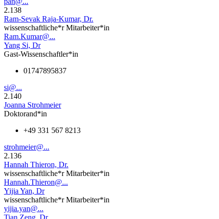
pan@...
2.138
Ram-Sevak Raja-Kumar, Dr.
wissenschaftliche*r Mitarbeiter*in
Ram.Kumar@...
Yang Si, Dr
Gast-Wissenschaftler*in
01747895837
si@...
2.140
Joanna Strohmeier
Doktorand*in
+49 331 567 8213
strohmeier@...
2.136
Hannah Thieron, Dr.
wissenschaftliche*r Mitarbeiter*in
Hannah.Thieron@...
Yijia Yan, Dr
wissenschaftliche*r Mitarbeiter*in
yijia.yan@...
Tian Zeng, Dr.