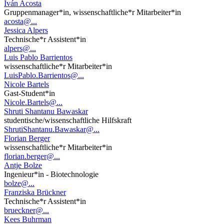
Iván Acosta
Gruppenmanager*in, wissenschaftliche*r Mitarbeiter*in
acosta@...
Jessica Alpers
Technische*r Assistent*in
alpers@...
Luis Pablo Barrientos
wissenschaftliche*r Mitarbeiter*in
LuisPablo.Barrientos@...
Nicole Bartels
Gast-Student*in
Nicole.Bartels@...
Shruti Shantanu Bawaskar
studentische/wissenschaftliche Hilfskraft
ShrutiShantanu.Bawaskar@...
Florian Berger
wissenschaftliche*r Mitarbeiter*in
florian.berger@...
Antje Bolze
Ingenieur*in - Biotechnologie
bolze@...
Franziska Brückner
Technische*r Assistent*in
brueckner@...
Kees Buhrman