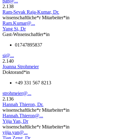
pan@...
2.138
Ram-Sevak Raja-Kumar, Dr.
wissenschaftliche*r Mitarbeiter*in
Ram.Kumar@...
Yang Si, Dr
Gast-Wissenschaftler*in
01747895837
si@...
2.140
Joanna Strohmeier
Doktorand*in
+49 331 567 8213
strohmeier@...
2.136
Hannah Thieron, Dr.
wissenschaftliche*r Mitarbeiter*in
Hannah.Thieron@...
Yijia Yan, Dr
wissenschaftliche*r Mitarbeiter*in
yijia.yan@...
Tian Zeng, Dr.