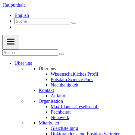
Hauptinhalt
English
Über uns
Über uns
Wissenschaftliches Profil
Potsdam Science Park
Nachhaltigkeit
Kontakt
Anfahrt
Organisation
Max-Planck-Gesellschaft
Fachbeirat
Netzwerk
Mitarbeiter
Gleichstellung
Doktoranden- und Postdoc-Vertreter