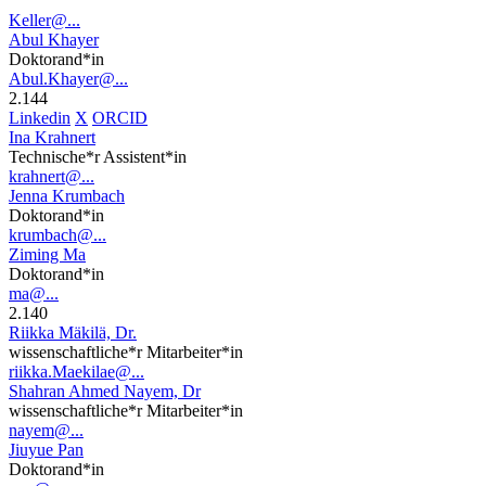
Keller@...
Abul Khayer
Doktorand*in
Abul.Khayer@...
2.144
Linkedin
X
ORCID
Ina Krahnert
Technische*r Assistent*in
krahnert@...
Jenna Krumbach
Doktorand*in
krumbach@...
Ziming Ma
Doktorand*in
ma@...
2.140
Riikka Mäkilä, Dr.
wissenschaftliche*r Mitarbeiter*in
riikka.Maekilae@...
Shahran Ahmed Nayem, Dr
wissenschaftliche*r Mitarbeiter*in
nayem@...
Jiuyue Pan
Doktorand*in