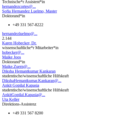
Technische*r Assistent*in
hernandezcortes@...
Sofia Hernandez Luelmo, Master
Doktorand*in
+49 331 567-8222
hernandezluelmo@...
2.144
Karen Hobecker, Dr.
wissenschaftliche*r Mitarbeiter*in
hobecker@...
Maike Joos
Doktorand*in
Maike.Zuern@...
Diksha Hemantkumar Kankaran
studentische/wissenschaftliche Hilfskraft
DikshaHemantkumar.Kankaran@...
Ankit Gopilal Kapasia
studentische/wissenschaftliche Hilfskraft
AnkitGopilal.Kapasia@...
Uta Keller
Direktions-Assistenz
+49 331 567 8200