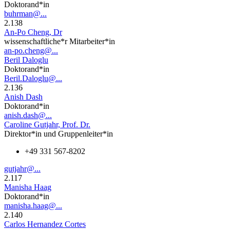
Doktorand*in
buhrman@...
2.138
An-Po Cheng, Dr
wissenschaftliche*r Mitarbeiter*in
an-po.cheng@...
Beril Daloglu
Doktorand*in
Beril.Daloglu@...
2.136
Anish Dash
Doktorand*in
anish.dash@...
Caroline Gutjahr, Prof. Dr.
Direktor*in und Gruppenleiter*in
+49 331 567-8202
gutjahr@...
2.117
Manisha Haag
Doktorand*in
manisha.haag@...
2.140
Carlos Hernandez Cortes