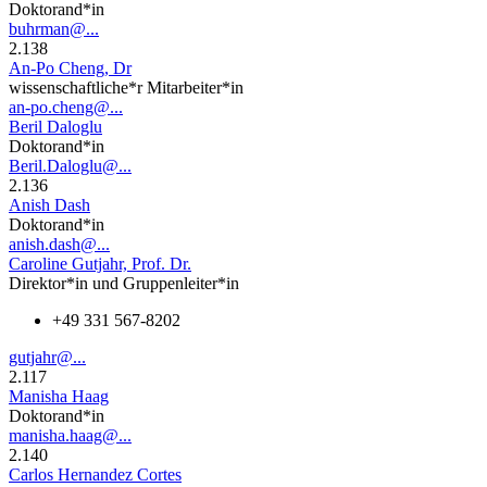
Doktorand*in
buhrman@...
2.138
An-Po Cheng, Dr
wissenschaftliche*r Mitarbeiter*in
an-po.cheng@...
Beril Daloglu
Doktorand*in
Beril.Daloglu@...
2.136
Anish Dash
Doktorand*in
anish.dash@...
Caroline Gutjahr, Prof. Dr.
Direktor*in und Gruppenleiter*in
+49 331 567-8202
gutjahr@...
2.117
Manisha Haag
Doktorand*in
manisha.haag@...
2.140
Carlos Hernandez Cortes