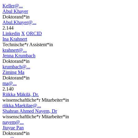
Keller@...
Abul Khayer
Doktorand*in
Abul.Khayer@...
2.144
Linkedin
X
ORCID
Ina Krahnert
Technische*r Assistent*in
krahnert@...
Jenna Krumbach
Doktorand*in
krumbach@...
Ziming Ma
Doktorand*in
ma@...
2.140
Riikka Mäkilä, Dr.
wissenschaftliche*r Mitarbeiter*in
riikka.Maekilae@...
Shahran Ahmed Nayem, Dr
wissenschaftliche*r Mitarbeiter*in
nayem@...
Jiuyue Pan
Doktorand*in