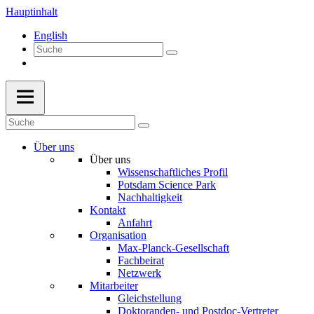
Hauptinhalt
English
Über uns
Über uns
Wissenschaftliches Profil
Potsdam Science Park
Nachhaltigkeit
Kontakt
Anfahrt
Organisation
Max-Planck-Gesellschaft
Fachbeirat
Netzwerk
Mitarbeiter
Gleichstellung
Doktoranden- und Postdoc-Vertreter