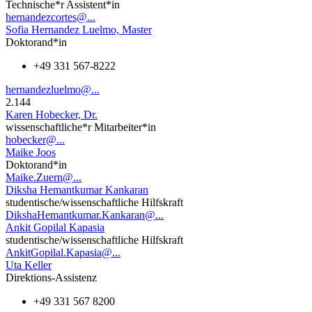
Technische*r Assistent*in
hernandezcortes@...
Sofia Hernandez Luelmo, Master
Doktorand*in
+49 331 567-8222
hernandezluelmo@...
2.144
Karen Hobecker, Dr.
wissenschaftliche*r Mitarbeiter*in
hobecker@...
Maike Joos
Doktorand*in
Maike.Zuern@...
Diksha Hemantkumar Kankaran
studentische/wissenschaftliche Hilfskraft
DikshaHemantkumar.Kankaran@...
Ankit Gopilal Kapasia
studentische/wissenschaftliche Hilfskraft
AnkitGopilal.Kapasia@...
Uta Keller
Direktions-Assistenz
+49 331 567 8200