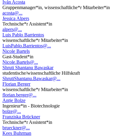
Iván Acosta
Gruppenmanager*in, wissenschaftliche*r Mitarbeiter*in
acosta@...
Jessica Alpers
Technische*r Assistent*in
alpers@...
Luis Pablo Barrientos
wissenschaftliche*r Mitarbeiter*in
LuisPablo.Barrientos@...
Nicole Bartels
Gast-Student*in
Nicole.Bartels@...
Shruti Shantanu Bawaskar
studentische/wissenschaftliche Hilfskraft
ShrutiShantanu.Bawaskar@...
Florian Berger
wissenschaftliche*r Mitarbeiter*in
florian.berger@...
Antje Bolze
Ingenieur*in - Biotechnologie
bolze@...
Franziska Brückner
Technische*r Assistent*in
brueckner@...
Kees Buhrman