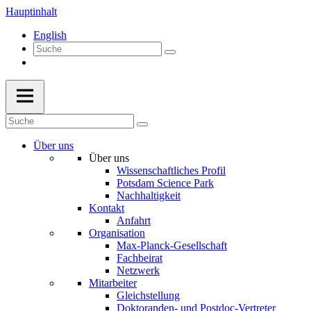
Hauptinhalt
English
Über uns
Über uns
Wissenschaftliches Profil
Potsdam Science Park
Nachhaltigkeit
Kontakt
Anfahrt
Organisation
Max-Planck-Gesellschaft
Fachbeirat
Netzwerk
Mitarbeiter
Gleichstellung
Doktoranden- und Postdoc-Vertreter