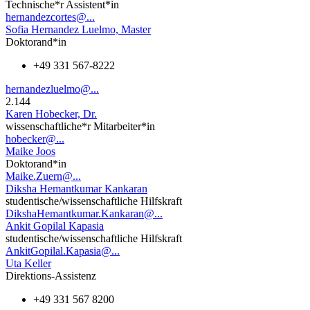
Technische*r Assistent*in
hernandezcortes@...
Sofia Hernandez Luelmo, Master
Doktorand*in
+49 331 567-8222
hernandezluelmo@...
2.144
Karen Hobecker, Dr.
wissenschaftliche*r Mitarbeiter*in
hobecker@...
Maike Joos
Doktorand*in
Maike.Zuern@...
Diksha Hemantkumar Kankaran
studentische/wissenschaftliche Hilfskraft
DikshaHemantkumar.Kankaran@...
Ankit Gopilal Kapasia
studentische/wissenschaftliche Hilfskraft
AnkitGopilal.Kapasia@...
Uta Keller
Direktions-Assistenz
+49 331 567 8200