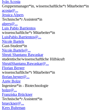
Iván Acosta
Gruppenmanager*in, wissenschaftliche*r Mitarbeiter*in
acosta@...
Jessica Alpers
Technische*r Assistent*in
alpers@...
Luis Pablo Barrientos
wissenschaftliche*r Mitarbeiter*in
LuisPablo.Barrientos@...
Nicole Bartels
Gast-Student*in
Nicole.Bartels@...
Shruti Shantanu Bawaskar
studentische/wissenschaftliche Hilfskraft
ShrutiShantanu.Bawaskar@...
Florian Berger
wissenschaftliche*r Mitarbeiter*in
florian.berger@...
Antje Bolze
Ingenieur*in - Biotechnologie
bolze@...
Franziska Brückner
Technische*r Assistent*in
brueckner@...
Kees Buhrman