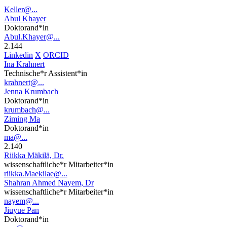
Keller@...
Abul Khayer
Doktorand*in
Abul.Khayer@...
2.144
Linkedin
X
ORCID
Ina Krahnert
Technische*r Assistent*in
krahnert@...
Jenna Krumbach
Doktorand*in
krumbach@...
Ziming Ma
Doktorand*in
ma@...
2.140
Riikka Mäkilä, Dr.
wissenschaftliche*r Mitarbeiter*in
riikka.Maekilae@...
Shahran Ahmed Nayem, Dr
wissenschaftliche*r Mitarbeiter*in
nayem@...
Jiuyue Pan
Doktorand*in