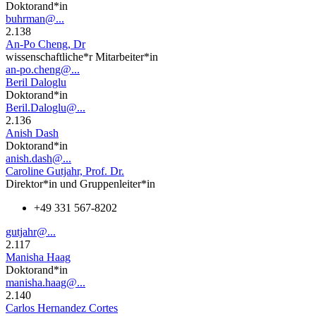
Doktorand*in
buhrman@...
2.138
An-Po Cheng, Dr
wissenschaftliche*r Mitarbeiter*in
an-po.cheng@...
Beril Daloglu
Doktorand*in
Beril.Daloglu@...
2.136
Anish Dash
Doktorand*in
anish.dash@...
Caroline Gutjahr, Prof. Dr.
Direktor*in und Gruppenleiter*in
+49 331 567-8202
gutjahr@...
2.117
Manisha Haag
Doktorand*in
manisha.haag@...
2.140
Carlos Hernandez Cortes