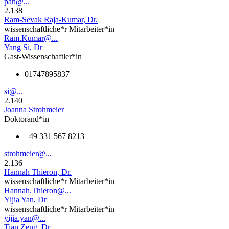
pan@...
2.138
Ram-Sevak Raja-Kumar, Dr.
wissenschaftliche*r Mitarbeiter*in
Ram.Kumar@...
Yang Si, Dr
Gast-Wissenschaftler*in
01747895837
si@...
2.140
Joanna Strohmeier
Doktorand*in
+49 331 567 8213
strohmeier@...
2.136
Hannah Thieron, Dr.
wissenschaftliche*r Mitarbeiter*in
Hannah.Thieron@...
Yijia Yan, Dr
wissenschaftliche*r Mitarbeiter*in
yijia.yan@...
Tian Zeng, Dr.