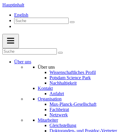
Hauptinhalt
English
Über uns
Über uns
Wissenschaftliches Profil
Potsdam Science Park
Nachhaltigkeit
Kontakt
Anfahrt
Organisation
Max-Planck-Gesellschaft
Fachbeirat
Netzwerk
Mitarbeiter
Gleichstellung
Doktoranden- und Postdoc-Vertreter