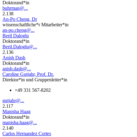
Doktorand*in
buhrman@...
2.138
An-Po Cheng, Dr
wissenschaftliche*r Mitarbeiter*in
an-po.cheng@...
Beril Daloglu
Doktorand*in
Beril.Daloglu@...
2.136
Anish Dash
Doktorand*in
anish.dash@...
Caroline Gutjahr, Prof. Dr.
Direktor*in und Gruppenleiter*in
+49 331 567-8202
gutjahr@...
2.117
Manisha Haag
Doktorand*in
manisha.haag@...
2.140
Carlos Hernandez Cortes