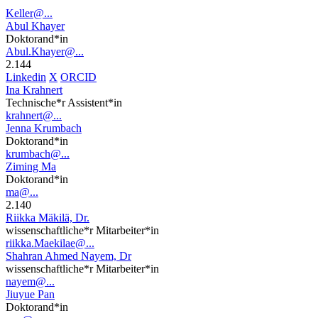
Keller@...
Abul Khayer
Doktorand*in
Abul.Khayer@...
2.144
Linkedin
X
ORCID
Ina Krahnert
Technische*r Assistent*in
krahnert@...
Jenna Krumbach
Doktorand*in
krumbach@...
Ziming Ma
Doktorand*in
ma@...
2.140
Riikka Mäkilä, Dr.
wissenschaftliche*r Mitarbeiter*in
riikka.Maekilae@...
Shahran Ahmed Nayem, Dr
wissenschaftliche*r Mitarbeiter*in
nayem@...
Jiuyue Pan
Doktorand*in