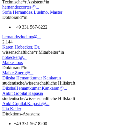
Technische*r Assistent*in
hernandezcortes@...
Sofia Hernandez Luelmo, Master
Doktorand*in
+49 331 567-8222
hernandezluelmo@...
2.144
Karen Hobecker, Dr.
wissenschaftliche*r Mitarbeiter*in
hobecker@...
Maike Joos
Doktorand*in
Maike.Zuern@...
Diksha Hemantkumar Kankaran
studentische/wissenschaftliche Hilfskraft
DikshaHemantkumar.Kankaran@...
Ankit Gopilal Kapasia
studentische/wissenschaftliche Hilfskraft
AnkitGopilal.Kapasia@...
Uta Keller
Direktions-Assistenz
+49 331 567 8200