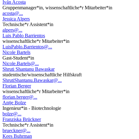
Iván Acosta
Gruppenmanager*in, wissenschaftliche*r Mitarbeiter*in
acosta@...
Jessica Alpers
Technische*r Assistent*in
alpers@...
Luis Pablo Barrientos
wissenschaftliche*r Mitarbeiter*in
LuisPablo.Barrientos@...
Nicole Bartels
Gast-Student*in
Nicole.Bartels@...
Shruti Shantanu Bawaskar
studentische/wissenschaftliche Hilfskraft
ShrutiShantanu.Bawaskar@...
Florian Berger
wissenschaftliche*r Mitarbeiter*in
florian.berger@...
Antje Bolze
Ingenieur*in - Biotechnologie
bolze@...
Franziska Brückner
Technische*r Assistent*in
brueckner@...
Kees Buhrman