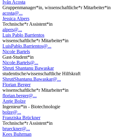
Iván Acosta
Gruppenmanager*in, wissenschaftliche*r Mitarbeiter*in
acosta@...
Jessica Alpers
Technische*r Assistent*in
alpers@...
Luis Pablo Barrientos
wissenschaftliche*r Mitarbeiter*in
LuisPablo.Barrientos@...
Nicole Bartels
Gast-Student*in
Nicole.Bartels@...
Shruti Shantanu Bawaskar
studentische/wissenschaftliche Hilfskraft
ShrutiShantanu.Bawaskar@...
Florian Berger
wissenschaftliche*r Mitarbeiter*in
florian.berger@...
Antje Bolze
Ingenieur*in - Biotechnologie
bolze@...
Franziska Brückner
Technische*r Assistent*in
brueckner@...
Kees Buhrman