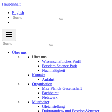
Hauptinhalt
English
Über uns
Über uns
Wissenschaftliches Profil
Potsdam Science Park
Nachhaltigkeit
Kontakt
Anfahrt
Organisation
Max-Planck-Gesellschaft
Fachbeirat
Netzwerk
Mitarbeiter
Gleichstellung
Doktoranden- und Postdoc-Vertreter