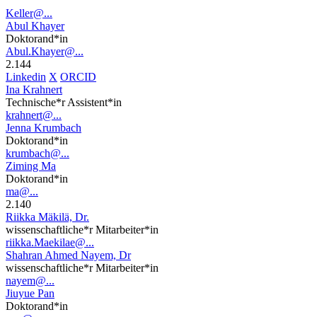
Keller@...
Abul Khayer
Doktorand*in
Abul.Khayer@...
2.144
Linkedin
X
ORCID
Ina Krahnert
Technische*r Assistent*in
krahnert@...
Jenna Krumbach
Doktorand*in
krumbach@...
Ziming Ma
Doktorand*in
ma@...
2.140
Riikka Mäkilä, Dr.
wissenschaftliche*r Mitarbeiter*in
riikka.Maekilae@...
Shahran Ahmed Nayem, Dr
wissenschaftliche*r Mitarbeiter*in
nayem@...
Jiuyue Pan
Doktorand*in