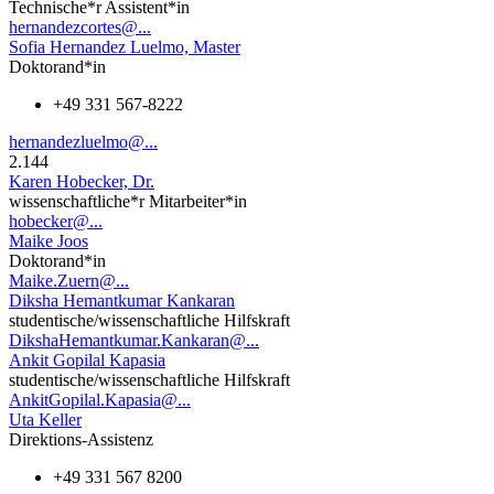
Technische*r Assistent*in
hernandezcortes@...
Sofia Hernandez Luelmo, Master
Doktorand*in
+49 331 567-8222
hernandezluelmo@...
2.144
Karen Hobecker, Dr.
wissenschaftliche*r Mitarbeiter*in
hobecker@...
Maike Joos
Doktorand*in
Maike.Zuern@...
Diksha Hemantkumar Kankaran
studentische/wissenschaftliche Hilfskraft
DikshaHemantkumar.Kankaran@...
Ankit Gopilal Kapasia
studentische/wissenschaftliche Hilfskraft
AnkitGopilal.Kapasia@...
Uta Keller
Direktions-Assistenz
+49 331 567 8200