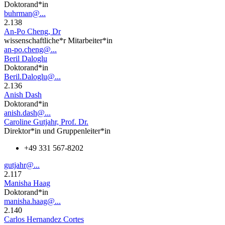
Doktorand*in
buhrman@...
2.138
An-Po Cheng, Dr
wissenschaftliche*r Mitarbeiter*in
an-po.cheng@...
Beril Daloglu
Doktorand*in
Beril.Daloglu@...
2.136
Anish Dash
Doktorand*in
anish.dash@...
Caroline Gutjahr, Prof. Dr.
Direktor*in und Gruppenleiter*in
+49 331 567-8202
gutjahr@...
2.117
Manisha Haag
Doktorand*in
manisha.haag@...
2.140
Carlos Hernandez Cortes