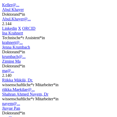
Keller@...
Abul Khayer
Doktorand*in
Abul.Khayer@...
2.144
Linkedin
X
ORCID
Ina Krahnert
Technische*r Assistent*in
krahnert@...
Jenna Krumbach
Doktorand*in
krumbach@...
Ziming Ma
Doktorand*in
ma@...
2.140
Riikka Mäkilä, Dr.
wissenschaftliche*r Mitarbeiter*in
riikka.Maekilae@...
Shahran Ahmed Nayem, Dr
wissenschaftliche*r Mitarbeiter*in
nayem@...
Jiuyue Pan
Doktorand*in