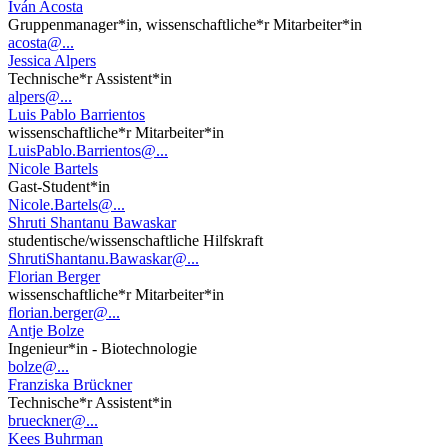
Iván Acosta
Gruppenmanager*in, wissenschaftliche*r Mitarbeiter*in
acosta@...
Jessica Alpers
Technische*r Assistent*in
alpers@...
Luis Pablo Barrientos
wissenschaftliche*r Mitarbeiter*in
LuisPablo.Barrientos@...
Nicole Bartels
Gast-Student*in
Nicole.Bartels@...
Shruti Shantanu Bawaskar
studentische/wissenschaftliche Hilfskraft
ShrutiShantanu.Bawaskar@...
Florian Berger
wissenschaftliche*r Mitarbeiter*in
florian.berger@...
Antje Bolze
Ingenieur*in - Biotechnologie
bolze@...
Franziska Brückner
Technische*r Assistent*in
brueckner@...
Kees Buhrman