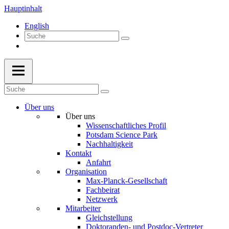
Hauptinhalt
English
Über uns
Über uns
Wissenschaftliches Profil
Potsdam Science Park
Nachhaltigkeit
Kontakt
Anfahrt
Organisation
Max-Planck-Gesellschaft
Fachbeirat
Netzwerk
Mitarbeiter
Gleichstellung
Doktoranden- und Postdoc-Vertreter