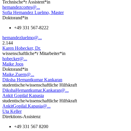
Technische*r Assistent*in
hernandezcortes@...
Sofia Hernandez Luelmo, Master
Doktorand*in
+49 331 567-8222
hernandezluelmo@...
2.144
Karen Hobecker, Dr.
wissenschaftliche*r Mitarbeiter*in
hobecker@...
Maike Joos
Doktorand*in
Maike.Zuern@...
Diksha Hemantkumar Kankaran
studentische/wissenschaftliche Hilfskraft
DikshaHemantkumar.Kankaran@...
Ankit Gopilal Kapasia
studentische/wissenschaftliche Hilfskraft
AnkitGopilal.Kapasia@...
Uta Keller
Direktions-Assistenz
+49 331 567 8200