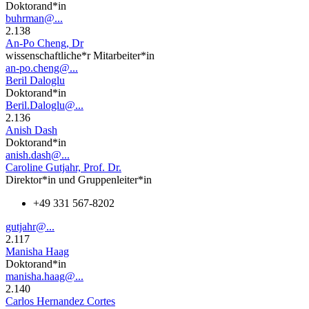
Doktorand*in
buhrman@...
2.138
An-Po Cheng, Dr
wissenschaftliche*r Mitarbeiter*in
an-po.cheng@...
Beril Daloglu
Doktorand*in
Beril.Daloglu@...
2.136
Anish Dash
Doktorand*in
anish.dash@...
Caroline Gutjahr, Prof. Dr.
Direktor*in und Gruppenleiter*in
+49 331 567-8202
gutjahr@...
2.117
Manisha Haag
Doktorand*in
manisha.haag@...
2.140
Carlos Hernandez Cortes