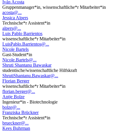
Iván Acosta
Gruppenmanager*in, wissenschaftliche*r Mitarbeiter*in
acosta@...
Jessica Alpers
Technische*r Assistent*in
alpers@...
Luis Pablo Barrientos
wissenschaftliche*r Mitarbeiter*in
LuisPablo.Barrientos@...
Nicole Bartels
Gast-Student*in
Nicole.Bartels@...
Shruti Shantanu Bawaskar
studentische/wissenschaftliche Hilfskraft
ShrutiShantanu.Bawaskar@...
Florian Berger
wissenschaftliche*r Mitarbeiter*in
florian.berger@...
Antje Bolze
Ingenieur*in - Biotechnologie
bolze@...
Franziska Brückner
Technische*r Assistent*in
brueckner@...
Kees Buhrman