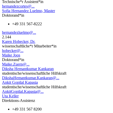
Technische*r Assistent*in
hernandezcortes@...
Sofia Hernandez Luelmo, Master
Doktorand*in
+49 331 567-8222
hernandezluelmo@...
2.144
Karen Hobecker, Dr.
wissenschaftliche*r Mitarbeiter*in
hobecker@...
Maike Joos
Doktorand*in
Maike.Zuern@...
Diksha Hemantkumar Kankaran
studentische/wissenschaftliche Hilfskraft
DikshaHemantkumar.Kankaran@...
Ankit Gopilal Kapasia
studentische/wissenschaftliche Hilfskraft
AnkitGopilal.Kapasia@...
Uta Keller
Direktions-Assistenz
+49 331 567 8200