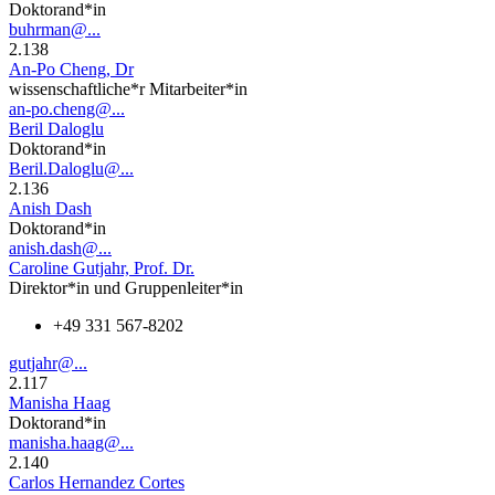
Doktorand*in
buhrman@...
2.138
An-Po Cheng, Dr
wissenschaftliche*r Mitarbeiter*in
an-po.cheng@...
Beril Daloglu
Doktorand*in
Beril.Daloglu@...
2.136
Anish Dash
Doktorand*in
anish.dash@...
Caroline Gutjahr, Prof. Dr.
Direktor*in und Gruppenleiter*in
+49 331 567-8202
gutjahr@...
2.117
Manisha Haag
Doktorand*in
manisha.haag@...
2.140
Carlos Hernandez Cortes