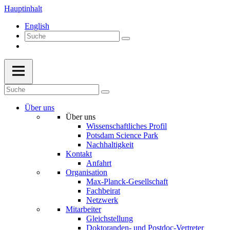
Hauptinhalt
English
Über uns
Über uns
Wissenschaftliches Profil
Potsdam Science Park
Nachhaltigkeit
Kontakt
Anfahrt
Organisation
Max-Planck-Gesellschaft
Fachbeirat
Netzwerk
Mitarbeiter
Gleichstellung
Doktoranden- und Postdoc-Vertreter