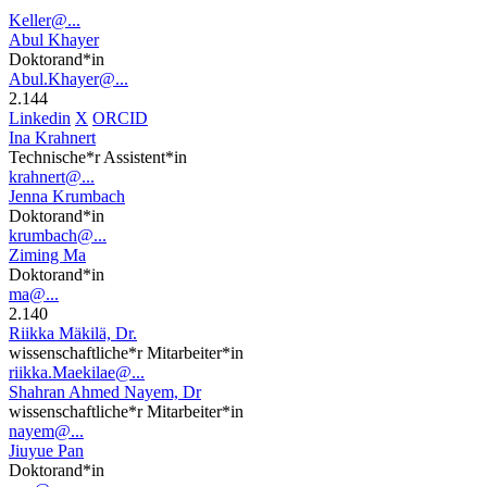
Keller@...
Abul Khayer
Doktorand*in
Abul.Khayer@...
2.144
Linkedin
X
ORCID
Ina Krahnert
Technische*r Assistent*in
krahnert@...
Jenna Krumbach
Doktorand*in
krumbach@...
Ziming Ma
Doktorand*in
ma@...
2.140
Riikka Mäkilä, Dr.
wissenschaftliche*r Mitarbeiter*in
riikka.Maekilae@...
Shahran Ahmed Nayem, Dr
wissenschaftliche*r Mitarbeiter*in
nayem@...
Jiuyue Pan
Doktorand*in