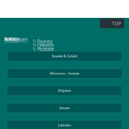
Ursula Ross-Stitt
pr@...
TOP
Quick Links
Social Media
Abteilungen
IMPRS
Jobs
Kontakt
Bluesky
LinkedIn
Youtube
Kontakt & Anfahrt
eResources - Journals
Helpdesk
Intranet
Labfolder