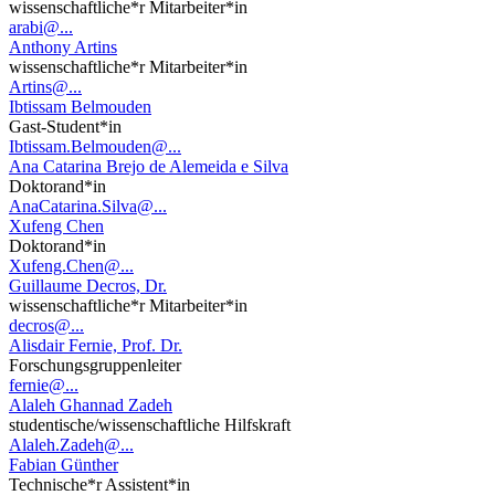
wissenschaftliche*r Mitarbeiter*in
arabi@...
Anthony Artins
wissenschaftliche*r Mitarbeiter*in
Artins@...
Ibtissam Belmouden
Gast-Student*in
Ibtissam.Belmouden@...
Ana Catarina Brejo de Alemeida e Silva
Doktorand*in
AnaCatarina.Silva@...
Xufeng Chen
Doktorand*in
Xufeng.Chen@...
Guillaume Decros, Dr.
wissenschaftliche*r Mitarbeiter*in
decros@...
Alisdair Fernie, Prof. Dr.
Forschungsgruppenleiter
fernie@...
Alaleh Ghannad Zadeh
studentische/wissenschaftliche Hilfskraft
Alaleh.Zadeh@...
Fabian Günther
Technische*r Assistent*in