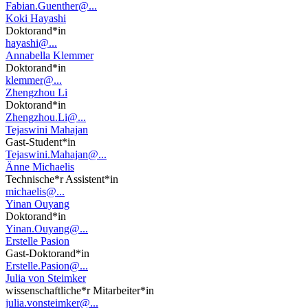
Fabian.Guenther@...
Koki Hayashi
Doktorand*in
hayashi@...
Annabella Klemmer
Doktorand*in
klemmer@...
Zhengzhou Li
Doktorand*in
Zhengzhou.Li@...
Tejaswini Mahajan
Gast-Student*in
Tejaswini.Mahajan@...
Änne Michaelis
Technische*r Assistent*in
michaelis@...
Yinan Ouyang
Doktorand*in
Yinan.Ouyang@...
Erstelle Pasion
Gast-Doktorand*in
Erstelle.Pasion@...
Julia von Steimker
wissenschaftliche*r Mitarbeiter*in
julia.vonsteimker@...