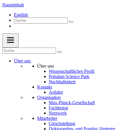
Hauptinhalt
English
Über uns
Über uns
Wissenschaftliches Profil
Potsdam Science Park
Nachhaltigkeit
Kontakt
Anfahrt
Organisation
Max-Planck-Gesellschaft
Fachbeirat
Netzwerk
Mitarbeiter
Gleichstellung
Doktoranden- und Postdoc-Vertreter