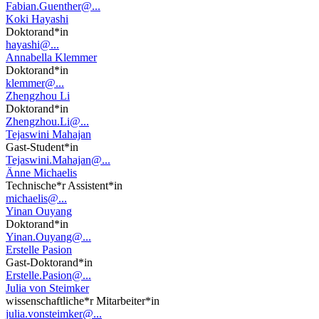
Fabian.Guenther@...
Koki Hayashi
Doktorand*in
hayashi@...
Annabella Klemmer
Doktorand*in
klemmer@...
Zhengzhou Li
Doktorand*in
Zhengzhou.Li@...
Tejaswini Mahajan
Gast-Student*in
Tejaswini.Mahajan@...
Änne Michaelis
Technische*r Assistent*in
michaelis@...
Yinan Ouyang
Doktorand*in
Yinan.Ouyang@...
Erstelle Pasion
Gast-Doktorand*in
Erstelle.Pasion@...
Julia von Steimker
wissenschaftliche*r Mitarbeiter*in
julia.vonsteimker@...