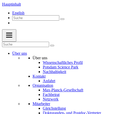
Hauptinhalt
English
Über uns
Über uns
Wissenschaftliches Profil
Potsdam Science Park
Nachhaltigkeit
Kontakt
Anfahrt
Organisation
Max-Planck-Gesellschaft
Fachbeirat
Netzwerk
Mitarbeiter
Gleichstellung
Doktoranden- und Postdoc-Vertreter