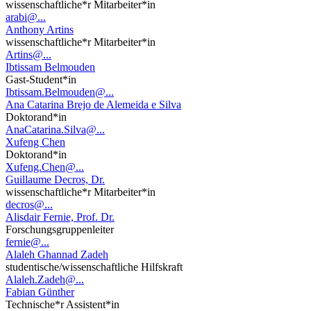
wissenschaftliche*r Mitarbeiter*in
arabi@...
Anthony Artins
wissenschaftliche*r Mitarbeiter*in
Artins@...
Ibtissam Belmouden
Gast-Student*in
Ibtissam.Belmouden@...
Ana Catarina Brejo de Alemeida e Silva
Doktorand*in
AnaCatarina.Silva@...
Xufeng Chen
Doktorand*in
Xufeng.Chen@...
Guillaume Decros, Dr.
wissenschaftliche*r Mitarbeiter*in
decros@...
Alisdair Fernie, Prof. Dr.
Forschungsgruppenleiter
fernie@...
Alaleh Ghannad Zadeh
studentische/wissenschaftliche Hilfskraft
Alaleh.Zadeh@...
Fabian Günther
Technische*r Assistent*in