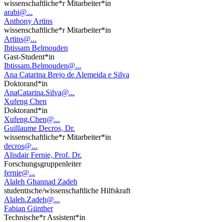
wissenschaftliche*r Mitarbeiter*in
arabi@...
Anthony Artins
wissenschaftliche*r Mitarbeiter*in
Artins@...
Ibtissam Belmouden
Gast-Student*in
Ibtissam.Belmouden@...
Ana Catarina Brejo de Alemeida e Silva
Doktorand*in
AnaCatarina.Silva@...
Xufeng Chen
Doktorand*in
Xufeng.Chen@...
Guillaume Decros, Dr.
wissenschaftliche*r Mitarbeiter*in
decros@...
Alisdair Fernie, Prof. Dr.
Forschungsgruppenleiter
fernie@...
Alaleh Ghannad Zadeh
studentische/wissenschaftliche Hilfskraft
Alaleh.Zadeh@...
Fabian Günther
Technische*r Assistent*in