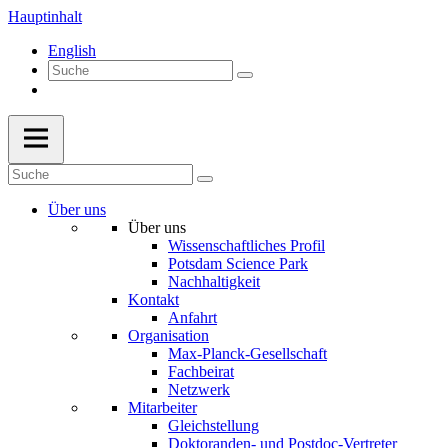
Hauptinhalt
English
Über uns
Über uns
Wissenschaftliches Profil
Potsdam Science Park
Nachhaltigkeit
Kontakt
Anfahrt
Organisation
Max-Planck-Gesellschaft
Fachbeirat
Netzwerk
Mitarbeiter
Gleichstellung
Doktoranden- und Postdoc-Vertreter