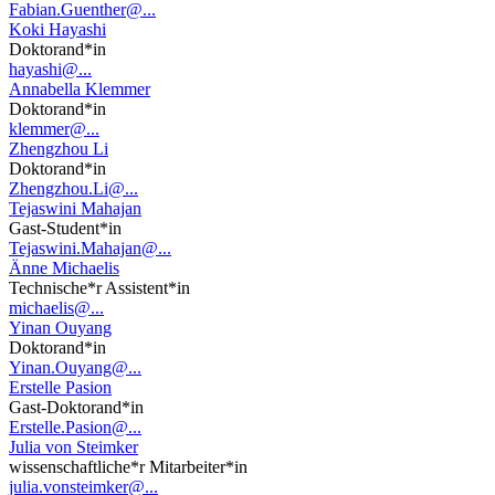
Fabian.Guenther@...
Koki Hayashi
Doktorand*in
hayashi@...
Annabella Klemmer
Doktorand*in
klemmer@...
Zhengzhou Li
Doktorand*in
Zhengzhou.Li@...
Tejaswini Mahajan
Gast-Student*in
Tejaswini.Mahajan@...
Änne Michaelis
Technische*r Assistent*in
michaelis@...
Yinan Ouyang
Doktorand*in
Yinan.Ouyang@...
Erstelle Pasion
Gast-Doktorand*in
Erstelle.Pasion@...
Julia von Steimker
wissenschaftliche*r Mitarbeiter*in
julia.vonsteimker@...