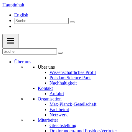
Hauptinhalt
English
Über uns
Über uns
Wissenschaftliches Profil
Potsdam Science Park
Nachhaltigkeit
Kontakt
Anfahrt
Organisation
Max-Planck-Gesellschaft
Fachbeirat
Netzwerk
Mitarbeiter
Gleichstellung
Doktoranden- und Postdoc-Vertreter