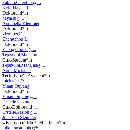
Fabian.Guenther@...
Koki Hayashi
Doktorand*in
hayashi@...
Annabella Klemmer
Doktorand*in
klemmer@...
Zhengzhou Li
Doktorand*in
Zhengzhou.Li@...
Tejaswini Mahajan
Gast-Student*in
Tejaswini.Mahajan@...
Änne Michaelis
Technische*r Assistent*in
michaelis@...
Yinan Ouyang
Doktorand*in
Yinan.Ouyang@...
Erstelle Pasion
Gast-Doktorand*in
Erstelle.Pasion@...
Julia von Steimker
wissenschaftliche*r Mitarbeiter*in
julia.vonsteimker@...