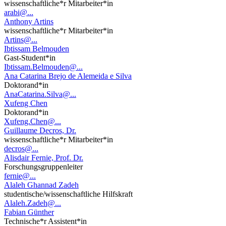
wissenschaftliche*r Mitarbeiter*in
arabi@...
Anthony Artins
wissenschaftliche*r Mitarbeiter*in
Artins@...
Ibtissam Belmouden
Gast-Student*in
Ibtissam.Belmouden@...
Ana Catarina Brejo de Alemeida e Silva
Doktorand*in
AnaCatarina.Silva@...
Xufeng Chen
Doktorand*in
Xufeng.Chen@...
Guillaume Decros, Dr.
wissenschaftliche*r Mitarbeiter*in
decros@...
Alisdair Fernie, Prof. Dr.
Forschungsgruppenleiter
fernie@...
Alaleh Ghannad Zadeh
studentische/wissenschaftliche Hilfskraft
Alaleh.Zadeh@...
Fabian Günther
Technische*r Assistent*in