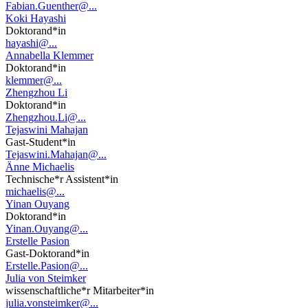
Fabian.Guenther@...
Koki Hayashi
Doktorand*in
hayashi@...
Annabella Klemmer
Doktorand*in
klemmer@...
Zhengzhou Li
Doktorand*in
Zhengzhou.Li@...
Tejaswini Mahajan
Gast-Student*in
Tejaswini.Mahajan@...
Änne Michaelis
Technische*r Assistent*in
michaelis@...
Yinan Ouyang
Doktorand*in
Yinan.Ouyang@...
Erstelle Pasion
Gast-Doktorand*in
Erstelle.Pasion@...
Julia von Steimker
wissenschaftliche*r Mitarbeiter*in
julia.vonsteimker@...