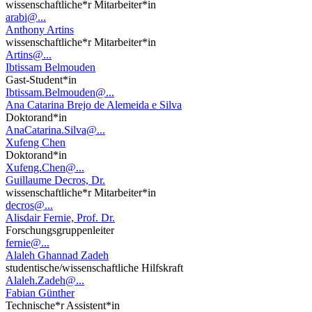
wissenschaftliche*r Mitarbeiter*in
arabi@...
Anthony Artins
wissenschaftliche*r Mitarbeiter*in
Artins@...
Ibtissam Belmouden
Gast-Student*in
Ibtissam.Belmouden@...
Ana Catarina Brejo de Alemeida e Silva
Doktorand*in
AnaCatarina.Silva@...
Xufeng Chen
Doktorand*in
Xufeng.Chen@...
Guillaume Decros, Dr.
wissenschaftliche*r Mitarbeiter*in
decros@...
Alisdair Fernie, Prof. Dr.
Forschungsgruppenleiter
fernie@...
Alaleh Ghannad Zadeh
studentische/wissenschaftliche Hilfskraft
Alaleh.Zadeh@...
Fabian Günther
Technische*r Assistent*in