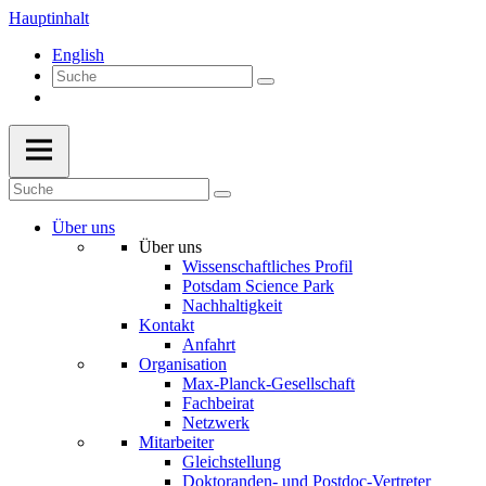
Hauptinhalt
English
Über uns
Über uns
Wissenschaftliches Profil
Potsdam Science Park
Nachhaltigkeit
Kontakt
Anfahrt
Organisation
Max-Planck-Gesellschaft
Fachbeirat
Netzwerk
Mitarbeiter
Gleichstellung
Doktoranden- und Postdoc-Vertreter