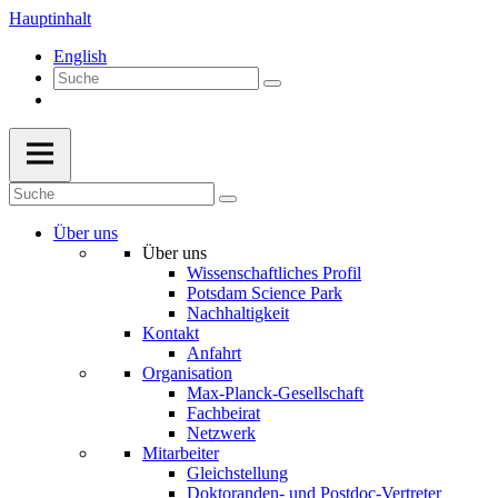
Hauptinhalt
English
Über uns
Über uns
Wissenschaftliches Profil
Potsdam Science Park
Nachhaltigkeit
Kontakt
Anfahrt
Organisation
Max-Planck-Gesellschaft
Fachbeirat
Netzwerk
Mitarbeiter
Gleichstellung
Doktoranden- und Postdoc-Vertreter