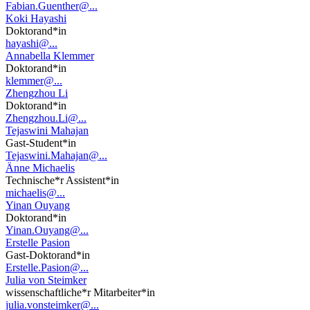
Fabian.Guenther@...
Koki Hayashi
Doktorand*in
hayashi@...
Annabella Klemmer
Doktorand*in
klemmer@...
Zhengzhou Li
Doktorand*in
Zhengzhou.Li@...
Tejaswini Mahajan
Gast-Student*in
Tejaswini.Mahajan@...
Änne Michaelis
Technische*r Assistent*in
michaelis@...
Yinan Ouyang
Doktorand*in
Yinan.Ouyang@...
Erstelle Pasion
Gast-Doktorand*in
Erstelle.Pasion@...
Julia von Steimker
wissenschaftliche*r Mitarbeiter*in
julia.vonsteimker@...