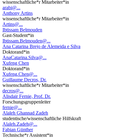
wissenschaftliche*r Mitarbeiter*in
arabi@...
Anthony Artins
wissenschaftliche*r Mitarbeiter*in
Artins@...
Ibtissam Belmouden
Gast-Student*in
Ibtissam.Belmouden@...
Ana Catarina Brejo de Alemeida e Silva
Doktorand*in
AnaCatarina.Silva@...
Xufeng Chen
Doktorand*in
Xufeng.Chen@...
Guillaume Decros, Dr.
wissenschaftliche*r Mitarbeiter*in
decros@...
Alisdair Fernie, Prof. Dr.
Forschungsgruppenleiter
fernie@...
Alaleh Ghannad Zadeh
studentische/wissenschaftliche Hilfskraft
Alaleh.Zadeh@...
Fabian Günther
Technische*r Assistent*in