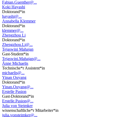
Fabian.Guenther@...
Koki Hayashi
Doktorand*in
hayashi@...
Annabella Klemmer
Doktorand*in
klemmer@...
Zhengzhou Li
Doktorand*in
Zhengzhou.Li@...
Tejaswini Mahajan
Gast-Student*in
Tejaswini.Mahajan@...
Änne Michaelis
Technische*r Assistent*in
michaelis@...
Yinan Ouyang
Doktorand*in
Yinan.Ouyang@...
Erstelle Pasion
Gast-Doktorand*in
Erstelle.Pasion@...
Julia von Steimker
wissenschaftliche*r Mitarbeiter*in
julia.vonsteimker@...