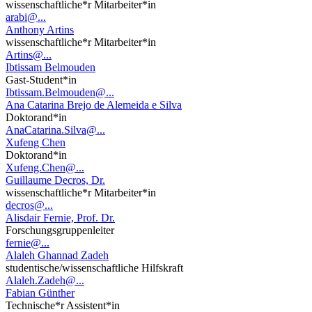
wissenschaftliche*r Mitarbeiter*in
arabi@...
Anthony Artins
wissenschaftliche*r Mitarbeiter*in
Artins@...
Ibtissam Belmouden
Gast-Student*in
Ibtissam.Belmouden@...
Ana Catarina Brejo de Alemeida e Silva
Doktorand*in
AnaCatarina.Silva@...
Xufeng Chen
Doktorand*in
Xufeng.Chen@...
Guillaume Decros, Dr.
wissenschaftliche*r Mitarbeiter*in
decros@...
Alisdair Fernie, Prof. Dr.
Forschungsgruppenleiter
fernie@...
Alaleh Ghannad Zadeh
studentische/wissenschaftliche Hilfskraft
Alaleh.Zadeh@...
Fabian Günther
Technische*r Assistent*in