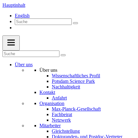
Hauptinhalt
English
Über uns
Über uns
Wissenschaftliches Profil
Potsdam Science Park
Nachhaltigkeit
Kontakt
Anfahrt
Organisation
Max-Planck-Gesellschaft
Fachbeirat
Netzwerk
Mitarbeiter
Gleichstellung
Doktoranden- und Postdoc-Vertreter