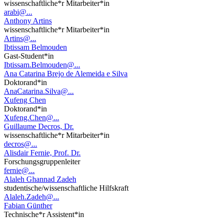
wissenschaftliche*r Mitarbeiter*in
arabi@...
Anthony Artins
wissenschaftliche*r Mitarbeiter*in
Artins@...
Ibtissam Belmouden
Gast-Student*in
Ibtissam.Belmouden@...
Ana Catarina Brejo de Alemeida e Silva
Doktorand*in
AnaCatarina.Silva@...
Xufeng Chen
Doktorand*in
Xufeng.Chen@...
Guillaume Decros, Dr.
wissenschaftliche*r Mitarbeiter*in
decros@...
Alisdair Fernie, Prof. Dr.
Forschungsgruppenleiter
fernie@...
Alaleh Ghannad Zadeh
studentische/wissenschaftliche Hilfskraft
Alaleh.Zadeh@...
Fabian Günther
Technische*r Assistent*in