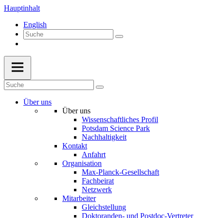
Hauptinhalt
English
Über uns
Über uns
Wissenschaftliches Profil
Potsdam Science Park
Nachhaltigkeit
Kontakt
Anfahrt
Organisation
Max-Planck-Gesellschaft
Fachbeirat
Netzwerk
Mitarbeiter
Gleichstellung
Doktoranden- und Postdoc-Vertreter