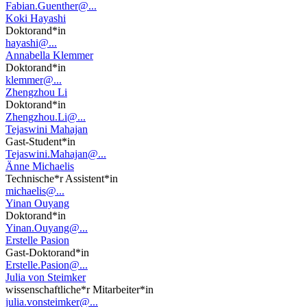
Fabian.Guenther@...
Koki Hayashi
Doktorand*in
hayashi@...
Annabella Klemmer
Doktorand*in
klemmer@...
Zhengzhou Li
Doktorand*in
Zhengzhou.Li@...
Tejaswini Mahajan
Gast-Student*in
Tejaswini.Mahajan@...
Änne Michaelis
Technische*r Assistent*in
michaelis@...
Yinan Ouyang
Doktorand*in
Yinan.Ouyang@...
Erstelle Pasion
Gast-Doktorand*in
Erstelle.Pasion@...
Julia von Steimker
wissenschaftliche*r Mitarbeiter*in
julia.vonsteimker@...