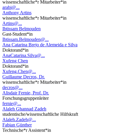
wissenschaftliche*r Mitarbeiter*in
arabi@...
Anthony Artins
wissenschaftliche*r Mitarbeiter*in
Artins@...
Ibtissam Belmouden
Gast-Student*in
Ibtissam.Belmouden@...
Ana Catarina Brejo de Alemeida e Silva
Doktorand*in
AnaCatarina.Silva@...
Xufeng Chen
Doktorand*in
Xufeng.Chen@...
Guillaume Decros, Dr.
wissenschaftliche*r Mitarbeiter*in
decros@...
Alisdair Fernie, Prof. Dr.
Forschungsgruppenleiter
fernie@...
Alaleh Ghannad Zadeh
studentische/wissenschaftliche Hilfskraft
Alaleh.Zadeh@...
Fabian Günther
Technische*r Assistent*in