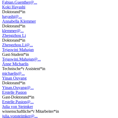
Fabian.Guenther@...
Koki Hayashi
Doktorand*in
hayashi@...
Annabella Klemmer
Doktorand*in
klemmer@...
Zhengzhou Li
Doktorand*in
Zhengzhou.Li@...
Tejaswini Mahajan
Gast-Student*in
Tejaswini.Mahajan@...
Änne Michaelis
Technische*r Assistent*in
michaelis@...
Yinan Ouyang
Doktorand*in
Yinan.Ouyang@...
Erstelle Pasion
Gast-Doktorand*in
Erstelle.Pasion@...
Julia von Steimker
wissenschaftliche*r Mitarbeiter*in
julia.vonsteimker@...