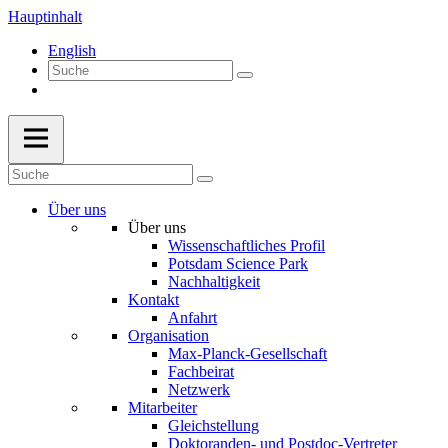
Hauptinhalt
English
Über uns
Über uns
Wissenschaftliches Profil
Potsdam Science Park
Nachhaltigkeit
Kontakt
Anfahrt
Organisation
Max-Planck-Gesellschaft
Fachbeirat
Netzwerk
Mitarbeiter
Gleichstellung
Doktoranden- und Postdoc-Vertreter