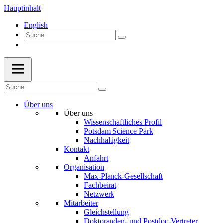
Hauptinhalt
English
Über uns
Über uns
Wissenschaftliches Profil
Potsdam Science Park
Nachhaltigkeit
Kontakt
Anfahrt
Organisation
Max-Planck-Gesellschaft
Fachbeirat
Netzwerk
Mitarbeiter
Gleichstellung
Doktoranden- und Postdoc-Vertreter