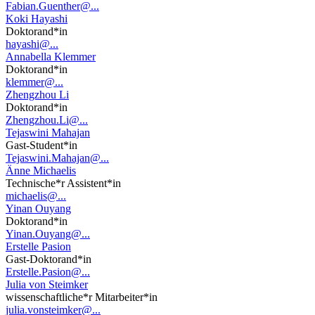
Fabian.Guenther@...
Koki Hayashi
Doktorand*in
hayashi@...
Annabella Klemmer
Doktorand*in
klemmer@...
Zhengzhou Li
Doktorand*in
Zhengzhou.Li@...
Tejaswini Mahajan
Gast-Student*in
Tejaswini.Mahajan@...
Änne Michaelis
Technische*r Assistent*in
michaelis@...
Yinan Ouyang
Doktorand*in
Yinan.Ouyang@...
Erstelle Pasion
Gast-Doktorand*in
Erstelle.Pasion@...
Julia von Steimker
wissenschaftliche*r Mitarbeiter*in
julia.vonsteimker@...