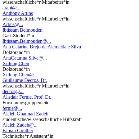
wissenschaftliche*r Mitarbeiter*in
arabi@...
Anthony Artins
wissenschaftliche*r Mitarbeiter*in
Artins@...
Ibtissam Belmouden
Gast-Student*in
Ibtissam.Belmouden@...
Ana Catarina Brejo de Alemeida e Silva
Doktorand*in
AnaCatarina.Silva@...
Xufeng Chen
Doktorand*in
Xufeng.Chen@...
Guillaume Decros, Dr.
wissenschaftliche*r Mitarbeiter*in
decros@...
Alisdair Fernie, Prof. Dr.
Forschungsgruppenleiter
fernie@...
Alaleh Ghannad Zadeh
studentische/wissenschaftliche Hilfskraft
Alaleh.Zadeh@...
Fabian Günther
Technische*r Assistent*in