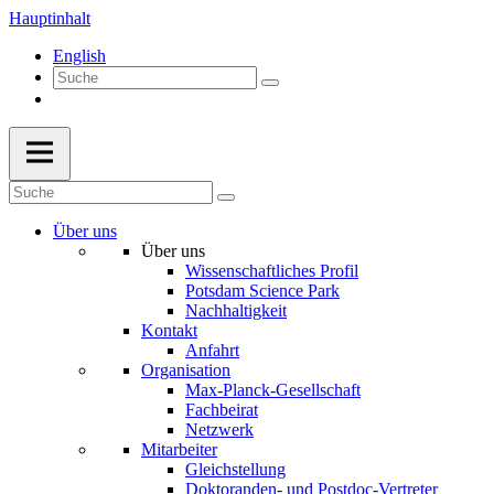
Hauptinhalt
English
Über uns
Über uns
Wissenschaftliches Profil
Potsdam Science Park
Nachhaltigkeit
Kontakt
Anfahrt
Organisation
Max-Planck-Gesellschaft
Fachbeirat
Netzwerk
Mitarbeiter
Gleichstellung
Doktoranden- und Postdoc-Vertreter