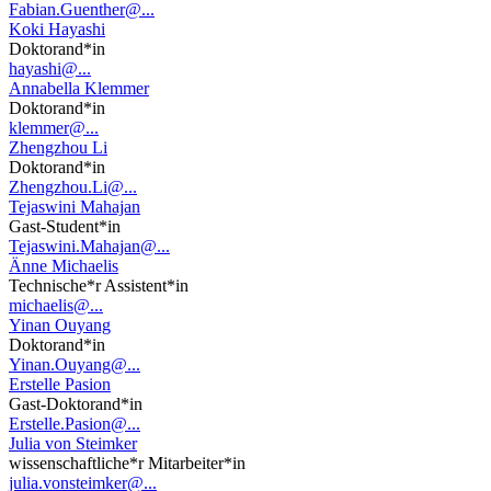
Fabian.Guenther@...
Koki Hayashi
Doktorand*in
hayashi@...
Annabella Klemmer
Doktorand*in
klemmer@...
Zhengzhou Li
Doktorand*in
Zhengzhou.Li@...
Tejaswini Mahajan
Gast-Student*in
Tejaswini.Mahajan@...
Änne Michaelis
Technische*r Assistent*in
michaelis@...
Yinan Ouyang
Doktorand*in
Yinan.Ouyang@...
Erstelle Pasion
Gast-Doktorand*in
Erstelle.Pasion@...
Julia von Steimker
wissenschaftliche*r Mitarbeiter*in
julia.vonsteimker@...