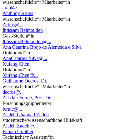
wissenschaftliche*r Mitarbeiter*in
arabi@...
Anthony Artins
wissenschaftliche*r Mitarbeiter*in
Artins@...
Ibtissam Belmouden
Gast-Student*in
Ibtissam.Belmouden@...
Ana Catarina Brejo de Alemeida e Silva
Doktorand*in
AnaCatarina.Silva@...
Xufeng Chen
Doktorand*in
Xufeng.Chen@...
Guillaume Decros, Dr.
wissenschaftliche*r Mitarbeiter*in
decros@...
Alisdair Fernie, Prof. Dr.
Forschungsgruppenleiter
fernie@...
Alaleh Ghannad Zadeh
studentische/wissenschaftliche Hilfskraft
Alaleh.Zadeh@...
Fabian Günther
Technische*r Assistent*in