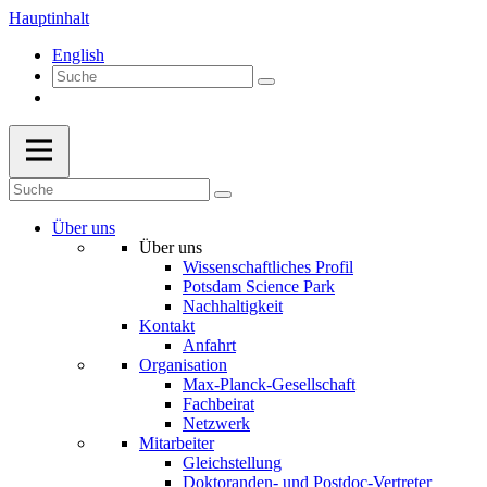
Hauptinhalt
English
Über uns
Über uns
Wissenschaftliches Profil
Potsdam Science Park
Nachhaltigkeit
Kontakt
Anfahrt
Organisation
Max-Planck-Gesellschaft
Fachbeirat
Netzwerk
Mitarbeiter
Gleichstellung
Doktoranden- und Postdoc-Vertreter