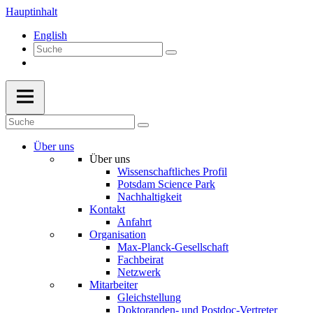
Hauptinhalt
English
Über uns
Über uns
Wissenschaftliches Profil
Potsdam Science Park
Nachhaltigkeit
Kontakt
Anfahrt
Organisation
Max-Planck-Gesellschaft
Fachbeirat
Netzwerk
Mitarbeiter
Gleichstellung
Doktoranden- und Postdoc-Vertreter