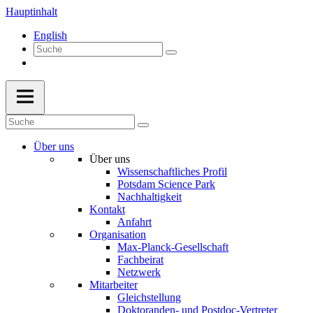
Hauptinhalt
English
Über uns
Über uns
Wissenschaftliches Profil
Potsdam Science Park
Nachhaltigkeit
Kontakt
Anfahrt
Organisation
Max-Planck-Gesellschaft
Fachbeirat
Netzwerk
Mitarbeiter
Gleichstellung
Doktoranden- und Postdoc-Vertreter