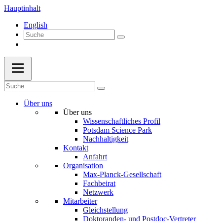
Hauptinhalt
English
Über uns
Über uns
Wissenschaftliches Profil
Potsdam Science Park
Nachhaltigkeit
Kontakt
Anfahrt
Organisation
Max-Planck-Gesellschaft
Fachbeirat
Netzwerk
Mitarbeiter
Gleichstellung
Doktoranden- und Postdoc-Vertreter