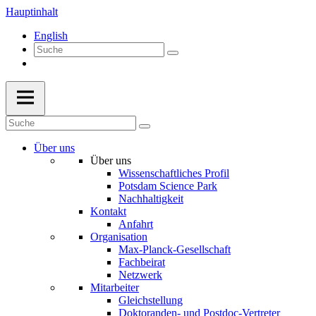
Hauptinhalt
English
Über uns
Über uns
Wissenschaftliches Profil
Potsdam Science Park
Nachhaltigkeit
Kontakt
Anfahrt
Organisation
Max-Planck-Gesellschaft
Fachbeirat
Netzwerk
Mitarbeiter
Gleichstellung
Doktoranden- und Postdoc-Vertreter