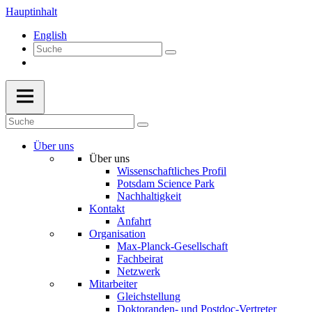
Hauptinhalt
English
Über uns
Über uns
Wissenschaftliches Profil
Potsdam Science Park
Nachhaltigkeit
Kontakt
Anfahrt
Organisation
Max-Planck-Gesellschaft
Fachbeirat
Netzwerk
Mitarbeiter
Gleichstellung
Doktoranden- und Postdoc-Vertreter